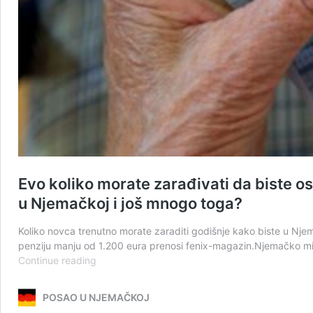
Evo koliko morate zarađivati da biste os
u Njemačkoj i još mnogo toga?
Koliko novca trenutno morate zaraditi godišnje kako biste u Nj
penziju manju od 1.200 eura prenosi fenix-magazin.Njemačko min
Evo
Continue reading
koliko
morate
POSAO U NJEMAČKOJ
zarađivati