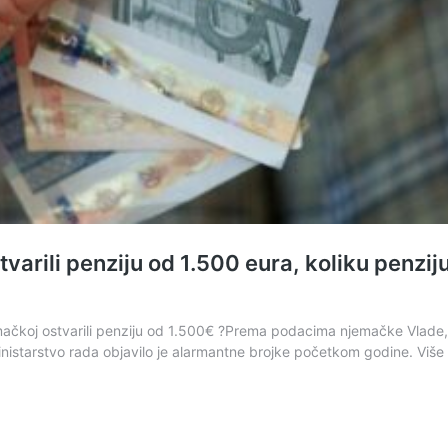
tvarili penziju od 1.500 eura, koliku penz
emačkoj ostvarili penziju od 1.500€ ?Prema podacima njemačke Vlade,
istarstvo rada objavilo je alarmantne brojke početkom godine. Više