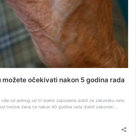
iju možete očekivati nakon 5 godina rada
 više od jednog od tri stalno zaposlena dobit će zakonsku neto
 od trećine žena će nakon 40 godina rada dobiti zakonski …