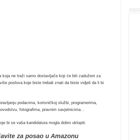
koja ne traži samo dostavljače koji će biti zaduženi za
iše poslova koje biste trebali znati da biste vidjeli da li bi
upravljanju podacima, korisničkoj službi, programerima,
novodstvu, fotografima, pravnim savjetnicima…
koje bi se vaša kandidatura mogla dobro uklopiti.
rijavite za posao u Amazonu