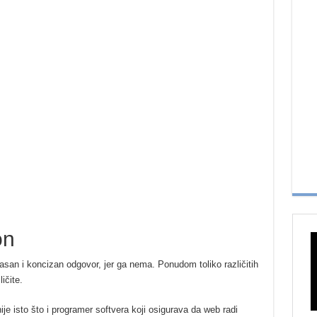
on
an i koncizan odgovor, jer ga nema. Ponudom toliko različitih
ičite.
nije isto što i programer softvera koji osigurava da web radi