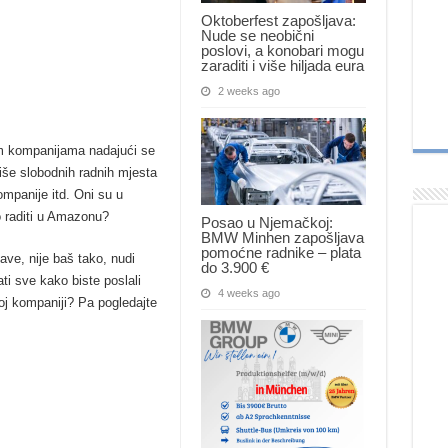
Oktoberfest zapošljava:
Nude se neobični
poslovi, a konobari mogu
zaraditi i više hiljada eura
2 weeks ago
kim kompanijama nadajući se
iše slobodnih radnih mjesta
mpanije itd. Oni su u
o raditi u Amazonu?
Posao u Njemačkoj:
BMW Minhen zapošljava
pomoćne radnike – plata
ve, nije baš tako, nudi
do 3.900 €
ati sve kako biste poslali
4 weeks ago
joj kompaniji? Pa pogledajte