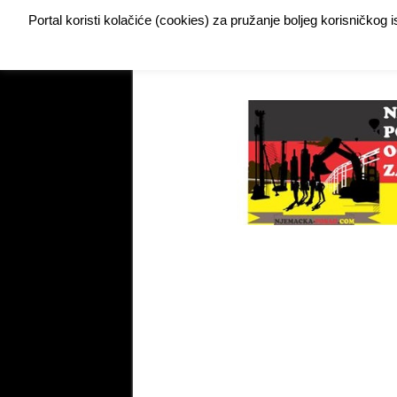
Portal koristi kolačiće (cookies) za pružanje boljeg korisničkog
Buy Adspace
DODAJTE VAŠ OGLAS ZA POSAO
My Instagram Feed Demo
My Instagram Feed De