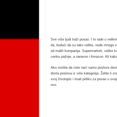
Sve više ljudi traži posao. I to rade u veli
da, budući da su tako velike, nude mnogo v
od malih kompanija. Supermarketi, velike ko
centru pažnje, a naravno i Amazon. Ali kak
Ako mislite da ćete naći samo poslove dosta
dosta poslova iz više kategorija. Želite li zn
svoj životopis i imali priliku za posao u svo
ovo.