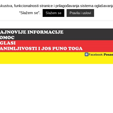
 iskustva, funkcionalnosti stranice i prilagođavanja sistema oglašav
Facebook Demo
Facebook Demo
Hide Ads for Premium Members
Hide
“Slažem se”.
Slažem se
Pravila i uslovi
mo
NjemačkaPosao.com
O NAMA
PRAVILA I USLOVI