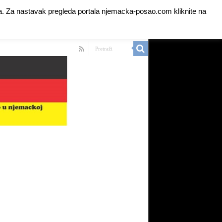
anja. Za nastavak pregleda portala njemacka-posao.com kliknite na
 Ads for Premium Members