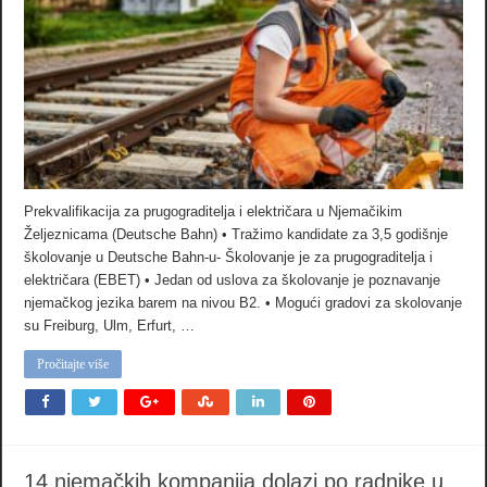
Prekvalifikacija za prugograditelja i električara u Njemačikim
Željeznicama (Deutsche Bahn) • Tražimo kandidate za 3,5 godišnje
školovanje u Deutsche Bahn-u- Školovanje je za prugograditelja i
električara (EBET) • Jedan od uslova za školovanje je poznavanje
njemačkog jezika barem na nivou B2. • Mogući gradovi za skolovanje
su Freiburg, Ulm, Erfurt, …
Pročitajte više
14 njemačkih kompanija dolazi po radnike u