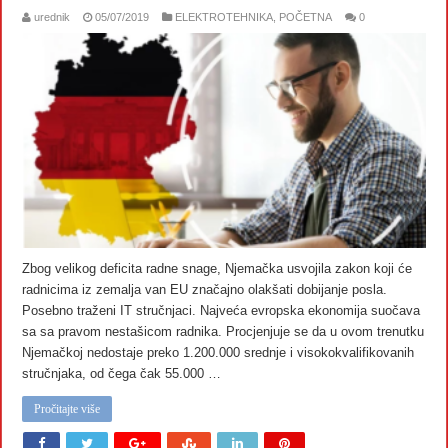
urednik
05/07/2019
ELEKTROTEHNIKA
,
POČETNA
0
Zbog velikog deficita radne snage, Njemačka usvojila zakon koji će
radnicima iz zemalja van EU značajno olakšati dobijanje posla.
Posebno traženi IT stručnjaci. Najveća evropska ekonomija suočava
sa sa pravom nestašicom radnika. Procjenjuje se da u ovom trenutku
Njemačkoj nedostaje preko 1.200.000 srednje i visokokvalifikovanih
stručnjaka, od čega čak 55.000 …
Pročitajte više