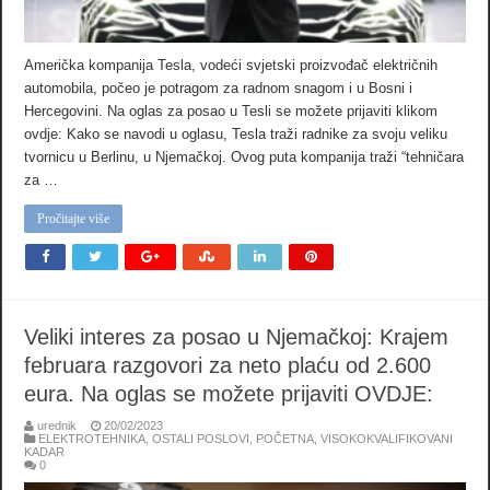
Američka kompanija Tesla, vodeći svjetski proizvođač električnih
automobila, počeo je potragom za radnom snagom i u Bosni i
Hercegovini. Na oglas za posao u Tesli se možete prijaviti klikom
ovdje: Kako se navodi u oglasu, Tesla traži radnike za svoju veliku
tvornicu u Berlinu, u Njemačkoj. Ovog puta kompanija traži “tehničara
za …
Pročitajte više
Veliki interes za posao u Njemačkoj: Krajem
februara razgovori za neto plaću od 2.600
eura. Na oglas se možete prijaviti OVDJE:
urednik
20/02/2023
ELEKTROTEHNIKA
,
OSTALI POSLOVI
,
POČETNA
,
VISOKOKVALIFIKOVANI
KADAR
0