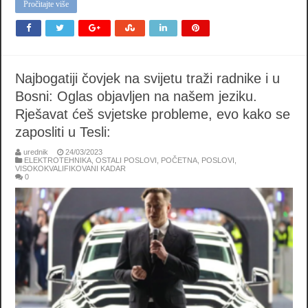
Pročitajte više
Najbogatiji čovjek na svijetu traži radnike i u
Bosni: Oglas objavljen na našem jeziku.
Rješavat ćeš svjetske probleme, evo kako se
zaposliti u Tesli:
urednik
24/03/2023
ELEKTROTEHNIKA
,
OSTALI POSLOVI
,
POČETNA
,
POSLOVI
,
VISOKOKVALIFIKOVANI KADAR
0