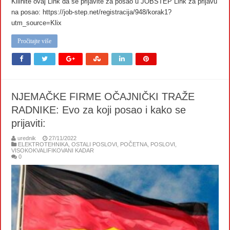
Klilnite ovaj Link da se prijavite za posao u JOBSTEP Link za prijavu
na posao: https://job-step.net/registracija/948/korak1?
utm_source=Klix
Pročitajte više
NJEMAČKE FIRME OČAJNIČKI TRAŽE
RADNIKE: Evo za koji posao i kako se
prijaviti:
urednik
27/11/2022
ELEKTROTEHNIKA
,
OSTALI POSLOVI
,
POČETNA
,
POSLOVI
,
VISOKOKVALIFIKOVANI KADAR
0