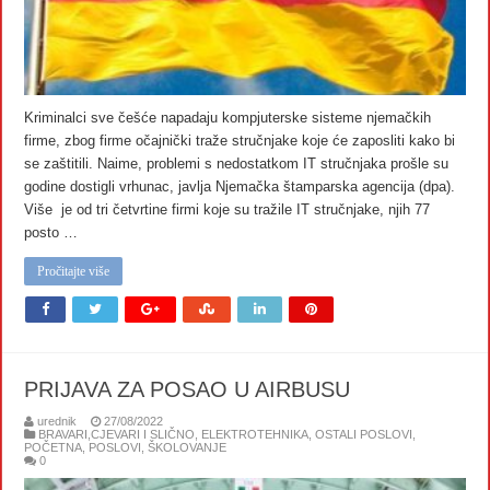
Kriminalci sve češće napadaju kompjuterske sisteme njemačkih
firme, zbog firme očajnički traže stručnjake koje će zaposliti kako bi
se zaštitili. Naime, problemi s nedostatkom IT stručnjaka prošle su
godine dostigli vrhunac, javlja Njemačka štamparska agencija (dpa).
Više je od tri četvrtine firmi koje su tražile IT stručnjake, njih 77
posto …
Pročitajte više
PRIJAVA ZA POSAO U AIRBUSU
urednik
27/08/2022
BRAVARI,CJEVARI I SLIČNO
,
ELEKTROTEHNIKA
,
OSTALI POSLOVI
,
POČETNA
,
POSLOVI
,
ŠKOLOVANJE
0