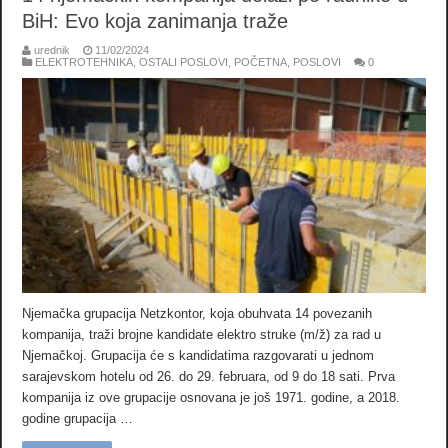
BiH: Evo koja zanimanja traže
urednik
11/02/2024
ELEKTROTEHNIKA
,
OSTALI POSLOVI
,
POČETNA
,
POSLOVI
0
Njemačka grupacija Netzkontor, koja obuhvata 14 povezanih
kompanija, traži brojne kandidate elektro struke (m/ž) za rad u
Njemačkoj. Grupacija će s kandidatima razgovarati u jednom
sarajevskom hotelu od 26. do 29. februara, od 9 do 18 sati. Prva
kompanija iz ove grupacije osnovana je još 1971. godine, a 2018.
godine grupacija …