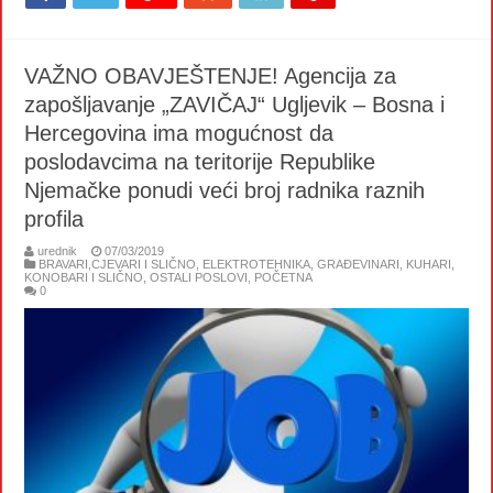
VAŽNO OBAVJEŠTENJE! Agencija za
zapošljavanje „ZAVIČAJ“ Ugljevik – Bosna i
Hercegovina ima mogućnost da
poslodavcima na teritorije Republike
Njemačke ponudi veći broj radnika raznih
profila
urednik
07/03/2019
BRAVARI,CJEVARI I SLIČNO
,
ELEKTROTEHNIKA
,
GRAĐEVINARI
,
KUHARI,
KONOBARI I SLIČNO
,
OSTALI POSLOVI
,
POČETNA
0