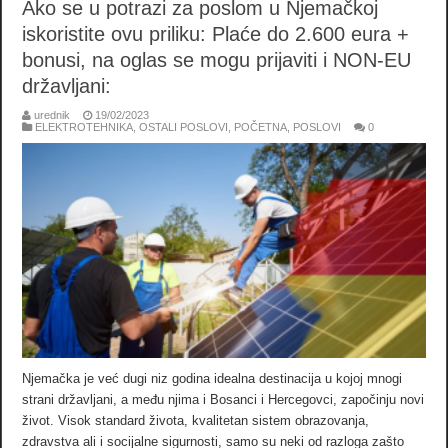
Ako se u potrazi za poslom u Njemačkoj
iskoristite ovu priliku: Plaće do 2.600 eura +
bonusi, na oglas se mogu prijaviti i NON-EU
državljani:
urednik
19/02/2023
ELEKTROTEHNIKA
,
OSTALI POSLOVI
,
POČETNA
,
POSLOVI
0
Njemačka je već dugi niz godina idealna destinacija u kojoj mnogi
strani državljani, a među njima i Bosanci i Hercegovci, započinju novi
život. Visok standard života, kvalitetan sistem obrazovanja,
zdravstva ali i socijalne sigurnosti, samo su neki od razloga zašto