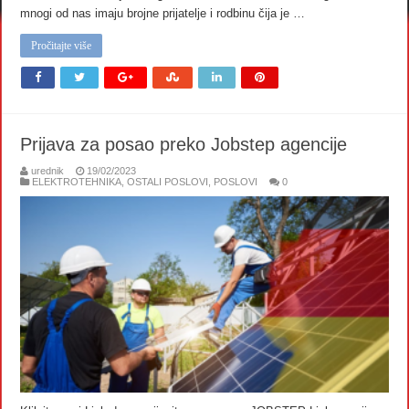
mnogi od nas imaju brojne prijatelje i rodbinu čija je …
Pročitajte više
Prijava za posao preko Jobstep agencije
urednik
19/02/2023
ELEKTROTEHNIKA
,
OSTALI POSLOVI
,
POSLOVI
0