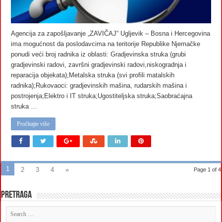
Agencija za zapošljavanje „ZAVIČAJ“ Ugljevik – Bosna i Hercegovina
ima mogućnost da poslodavcima na teritorije Republike Njemačke
ponudi veći broj radnika iz oblasti: Gradjevinska struka (grubi
gradjevinski radovi, završni gradjevinski radovi,niskogradnja i
reparacija objekata);Metalska struka (svi profili matalskih
radnika);Rukovaoci: gradjevinskih mašina, rudarskih mašina i
postrojenja;Elektro i IT struka;Ugostiteljska struka;Saobraćajna
struka …
Pročitajte više
1
2
3
4
»
Page 1 of 4
Pretraga