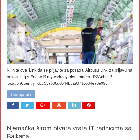
Klilnite ovaj Link da se prijavite za posao u Airbusu Link za prijavu na
posao: https://ag.wd3.myworkdayjobs.com/en-US/Airbus?
locationCountry=dcc5b7608d8644b3a93716604e78e995
Pročitajte više
Njemačka širom otvara vrata IT radnicima sa
Balkana