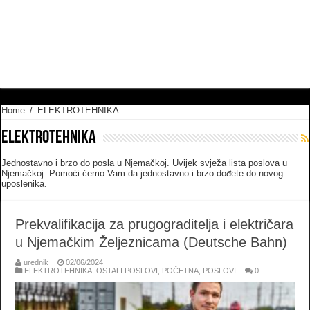
Home
/
ELEKTROTEHNIKA
ELEKTROTEHNIKA
Jednostavno i brzo do posla u Njemačkoj. Uvijek svježa lista poslova u
Njemačkoj. Pomoći ćemo Vam da jednostavno i brzo dođete do novog
uposlenika.
Prekvalifikacija za prugograditelja i električara
u Njemačkim Željeznicama (Deutsche Bahn)
urednik
02/06/2024
ELEKTROTEHNIKA
,
OSTALI POSLOVI
,
POČETNA
,
POSLOVI
0