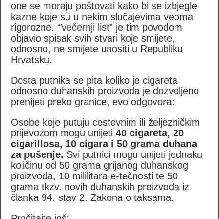
one se moraju poštovati kako bi se izbjegle
kazne koje su u nekim slučajevima veoma
rigorozne. “
Večernji list
” je tim povodom
objavio spisak svih stvari koje smijete,
odnosno, ne smijete unositi u Republiku
Hrvatsku.
Dosta putnika se pita koliko je cigareta
odnosno duhanskih proizvoda je dozvoljeno
prenijeti preko granice, evo odgovora:
Osobe koje putuju cestovnim ili željezničkim
prijevozom mogu unijeti
40 cigareta, 20
cigarillosa, 10 cigara i 50 grama duhana
za pušenje.
Svi putnici mogu unijeti jednaku
količinu od 50 grama grijanog duhanskog
proizvoda, 10 mililitara e-tečnosti te 50
grama tkzv. novih duhanskih proizvoda iz
članka 94. stav 2. Zakona o taksama.
Pročitajte još: