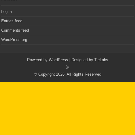
Log in
Entries feed
Comments feed
WordPress.org
Powered by
WordPress
| Designed by
TieLabs
© Copyright 2026, All Rights Reserved