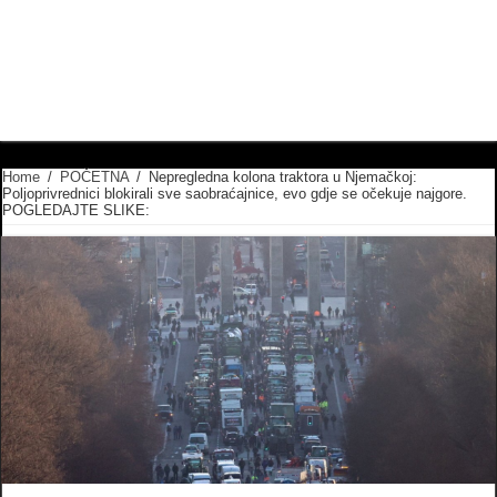
Home
/
POČETNA
/
Nepregledna kolona traktora u Njemačkoj:
Poljoprivrednici blokirali sve saobraćajnice, evo gdje se očekuje najgore.
POGLEDAJTE SLIKE: