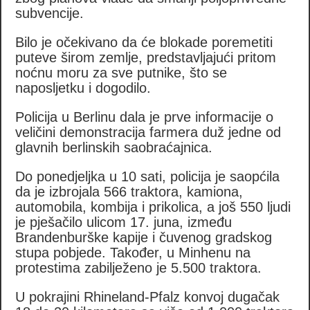
subvencije.
Bilo je očekivano da će blokade poremetiti
puteve širom zemlje, predstavljajući pritom
noćnu moru za sve putnike, što se
naposljetku i dogodilo.
Policija u Berlinu dala je prve informacije o
veličini demonstracija farmera duž jedne od
glavnih berlinskih saobraćajnica.
Do ponedjeljka u 10 sati, policija je saopćila
da je izbrojala 566 traktora, kamiona,
automobila, kombija i prikolica, a još 550 ljudi
je pješačilo ulicom 17. juna, između
Brandenburške kapije i čuvenog gradskog
stupa pobjede. Također, u Minhenu na
protestima zabilježeno je 5.500 traktora.
U pokrajini Rhineland-Pfalz konvoj dugačak