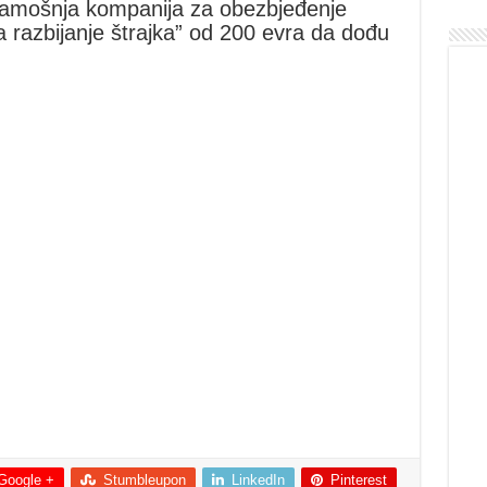
e tamošnja kompanija za obezbjeđenje
 razbijanje štrajka” od 200 evra da dođu
Google +
Stumbleupon
LinkedIn
Pinterest