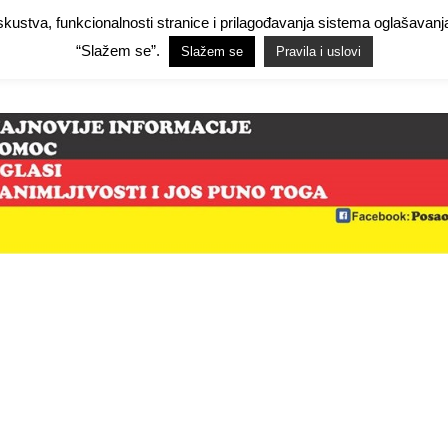
 iskustva, funkcionalnosti stranice i prilagođavanja sistema oglašav
Facebook Demo
Facebook Demo
Hide Ads for Premium Members
Hide
“Slažem se”.
Slažem se
Pravila i uslovi
mo
NjemačkaPosao.com
O NAMA
PRAVILA I USLOVI