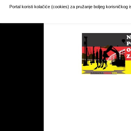
Portal koristi kolačiće (cookies) za pružanje boljeg korisničkog
Buy Adspace
DODAJTE VAŠ OGLAS ZA POSAO
My Instagram Feed Demo
My Instagram Feed De