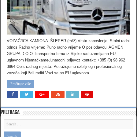
VOZAČ/ICA KAMIONA -ŠLEPER (m/ž) Vrsta zaposlenja: Stalni radni
odnos Radno vrijeme: Puno radno vrijeme O poslodavcu: AGMEN
GRUPA D.O.O.Transportna firma iz Rijeke rad uzemljama EU
uglavnom Njemačkameđunarodni prijevoz kontakt: +385 (0) 98 962
3864 Opis radnog mjesta: Potražujemo ozbiljnog i profesionalnog
vozača koji želi raditi Vozi se po EU uglavnom …
Pročitajte više
Pretraga