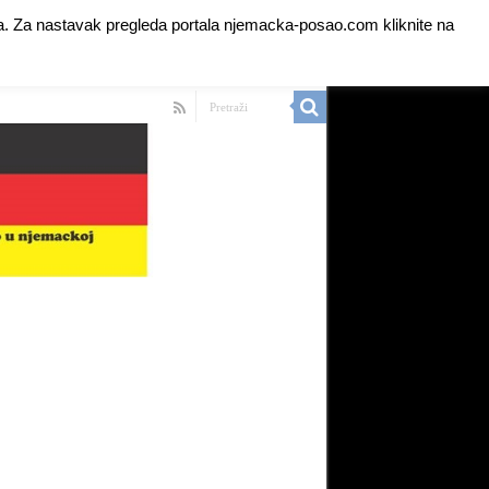
anja. Za nastavak pregleda portala njemacka-posao.com kliknite na
 Ads for Premium Members