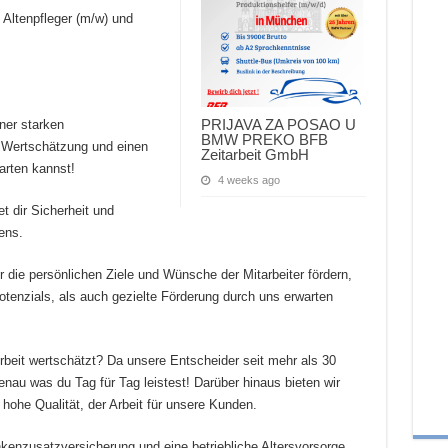
Altenpfleger (m/w) und
PRIJAVA ZA POSAO U
ner starken
BMW PREKO BFB
 Wertschätzung und einen
Zeitarbeit GmbH
arten kannst!
4 weeks ago
t dir Sicherheit und
ens.
 die persönlichen Ziele und Wünsche der Mitarbeiter fördern,
otenzials, als auch gezielte Förderung durch uns erwarten
rbeit wertschätzt? Da unsere Entscheider seit mehr als 30
genau was du Tag für Tag leistest! Darüber hinaus bieten wir
 hohe Qualität, der Arbeit für unsere Kunden.
ankenzusatzversicherung und eine betriebliche Altersvorsorge