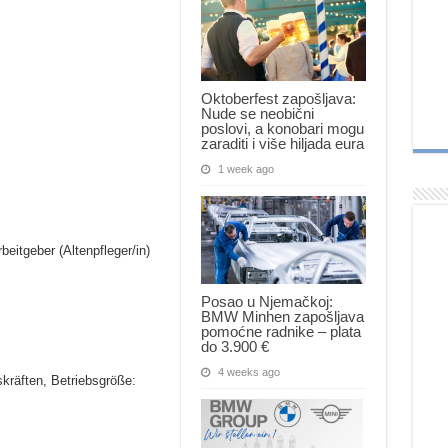
Oktoberfest zapošljava:
Nude se neobični
poslovi, a konobari mogu
zaraditi i više hiljada eura
1 week ago
beitgeber (Altenpfleger/in)
Posao u Njemačkoj:
BMW Minhen zapošljava
pomoćne radnike – plata
do 3.900 €
4 weeks ago
kräften, Betriebsgröße: