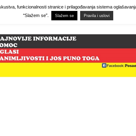
 iskustva, funkcionalnosti stranice i prilagođavanja sistema oglašav
Facebook Demo
Facebook Demo
Hide Ads for Premium Members
Hide
“Slažem se”.
Slažem se
Pravila i uslovi
mo
NjemačkaPosao.com
O NAMA
PRAVILA I USLOVI