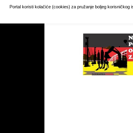
Portal koristi kolačiće (cookies) za pružanje boljeg korisničkog
Buy Adspace
DODAJTE VAŠ OGLAS ZA POSAO
My Instagram Feed Demo
My Instagram Feed De