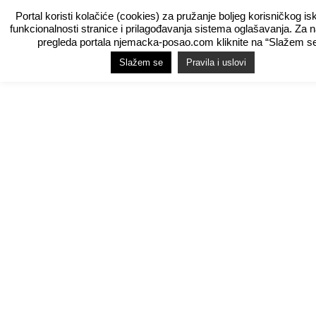
Portal koristi kolačiće (cookies) za pružanje boljeg korisničkog is
funkcionalnosti stranice i prilagođavanja sistema oglašavanja. Za 
pregleda portala njemacka-posao.com kliknite na “Slažem se
Slažem se
Pravila i uslovi