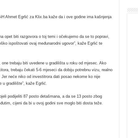
H Ahmet Egrlić za Klix.ba kaže da i ove godine ima kašnjenja
na opet biti razgovora o toj temi i očekujemo da se to popravi,
teško ispoštovati ovaj međunarodni ugovor”, kaže Egrlić te
one trebaju biti uvedene u gradilišta u roku od mjesec. Ako
tora, trebaju čekati 5-6 mjeseci da dobiju potrebnu vizu, realno
. Jer neće niko od investitrora dati posao nekome ko nije
u gradilište”, kaže Egrlić.
jeli podijeliti 87 posto detašmana, a da se 13 posto zbog
utim, cijeni da bi u ovoj godini sve moglo biti dosta teže.