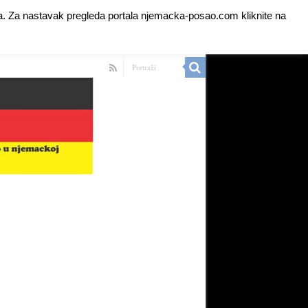
anja. Za nastavak pregleda portala njemacka-posao.com kliknite na
 Ads for Premium Members