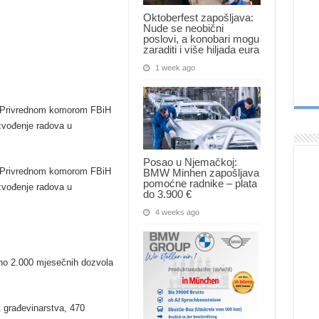
Oktoberfest zapošljava:
Nude se neobični
poslovi, a konobari mogu
zaraditi i više hiljada eura
1 week ago
s Privrednom komorom FBiH
zvođenje radova u
Posao u Njemačkoj:
s Privrednom komorom FBiH
BMW Minhen zapošljava
pomoćne radnike – plata
zvođenje radova u
do 3.900 €
4 weeks ago
eno 2.000 mjesečnih dozvola
 građevinarstva, 470