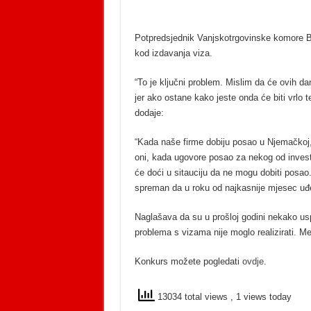
Potpredsjednik Vanjskotrgovinske komore Bi
kod izdavanja viza.
“To je ključni problem. Mislim da će ovih da
jer ako ostane kako jeste onda će biti vrlo 
dodaje:
“Kada naše firme dobiju posao u Njemačkoj, 
oni, kada ugovore posao za nekog od investi
će doći u sitauciju da ne mogu dobiti posao
spreman da u roku od najkasnije mjesec uđe 
Naglašava da su u prošloj godini nekako usp
problema s vizama nije moglo realizirati. Međ
Konkurs možete pogledati
ovdje
.
13034 total views
, 1 views today