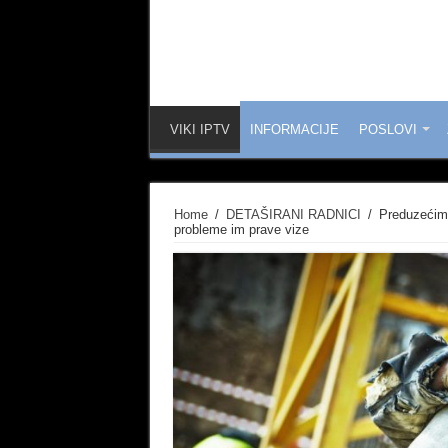
VIKI IPTV
INFORMACIJE
POSLOVI
Home
/
DETAŠIRANI RADNICI
/
Preduzećima
probleme im prave vize