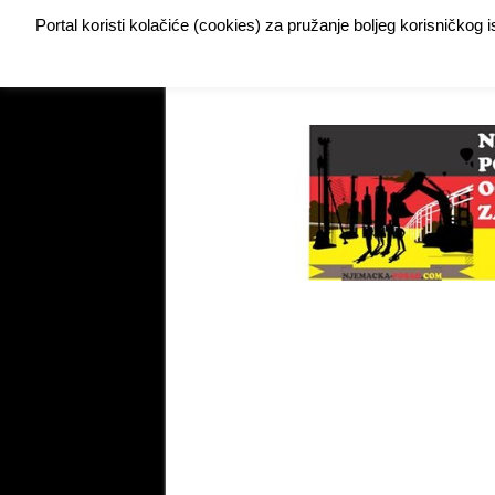
Portal koristi kolačiće (cookies) za pružanje boljeg korisničkog
Buy Adspace
DODAJTE VAŠ OGLAS ZA POSAO
My Instagram Feed Demo
My Instagram Feed De