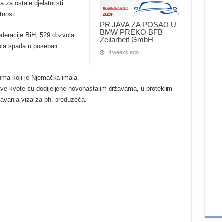
a za ostale djelatnosti
tnosti.
PRIJAVA ZA POSAO U
BMW PREKO BFB
deracije BiH, 529 dozvola
Zeitarbeit GmbH
vola spada u poseban
4 weeks ago
uma koji je Njemačka imala
ve kvote su dodijeljene novonastalim državama, u proteklim
zdavanja viza za bh. preduzeća.