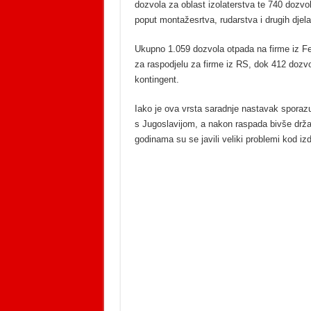
dozvola za oblast izolaterstva te 740 dozvol
poput montažesrtva, rudarstva i drugih djela
Ukupno 1.059 dozvola otpada na firme iz Fe
za raspodjelu za firme iz RS, dok 412 doz
kontingent.
Iako je ova vrsta saradnje nastavak sporaz
s Jugoslavijom, a nakon raspada bivše drža
godinama su se javili veliki problemi kod i