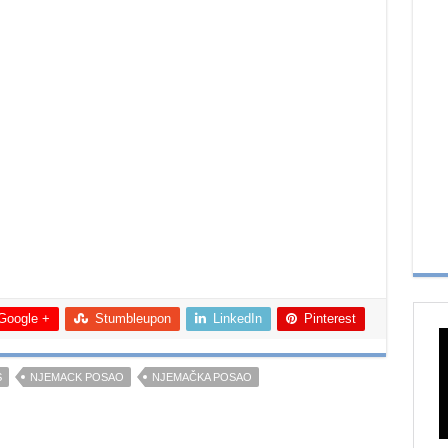
Google +
Stumbleupon
LinkedIn
Pinterest
S
NJEMACK POSAO
NJEMAČKA POSAO