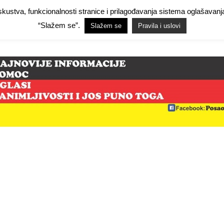
 iskustva, funkcionalnosti stranice i prilagođavanja sistema oglašav
Facebook Demo
Facebook Demo
Hide Ads for Premium Members
Hide
“Slažem se”.
Slažem se
Pravila i uslovi
mo
NjemačkaPosao.com
O NAMA
PRAVILA I USLOVI