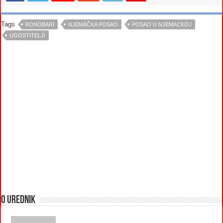
Tags
KONOBARI
NJEMAČKA POSAO
POSAO U NJEMACKOJ
UGOSTITELJI
O urednik