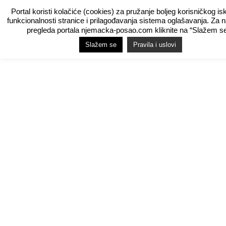
Portal koristi kolačiće (cookies) za pružanje boljeg korisničkog is
funkcionalnosti stranice i prilagođavanja sistema oglašavanja. Za 
pregleda portala njemacka-posao.com kliknite na “Slažem se
Slažem se
Pravila i uslovi