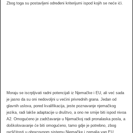
Zbog toga su postavljeni određeni kriterijumi ispod kojih se neće ići.
Moraju se iscrpljivati radni potencijali iz Njemačke i EU, ali već sada
je jasno da su oni nedovoljni u većini privrednih grana. Jedan od
glavnih uslova, pored kvalifikacija, jeste poznavanje njemačkog
jezika, radi lakše adaptacije u društvo, a ono ne smije biti ispod nivoa
A2. Omogućeno je zadržavanje u Njemačkoj radi pronalaska posla, a
doškolovavanje će biti omogućeno, tamo gdje je potrebno, zbog
različitosti u obrazovnom sistemu Njemačke i zemalja van EU.