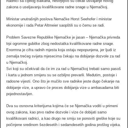
Radnici sa cijelog Balkana, nestrpljivo su čekali usvajanje novog
zakona o useljavanju kvalifikovane radne snage u Njemačkoj.
Ministar unutrašnjih poslova Nemačke Horst Seehofer i ministar
ekonomije i rada Petar Altmeier saopštili su o čemu se radi.
Problem Savezne Republike Njemačke je jasan – Njemačka privreda
trpi ogromne gubitke zbog nedostatka kvalifikovane radne snage.
Enormna je cifra radnih mjesta koja ostaju nepopunjena, jer ljudi iz
zemalja trećeg svijeta mjesecima čekaju na dobijanje dozvole za rad
u Njemačkoj.
Svi koji su očekivali da će im za rad u Njemačkoj trebati samo pasoš
i karta u jednom smijeru su se ozbiljno prevarili. Međutim, postoje i
radosne vijesti. Ono što je mučilo sve radnike jeste dugo čekanje na
dobijanje vize, a upravo će proces dobijanja vize u ambasadama biti
pojednostavljen.
Dva su osnovna kriterijuma kojima će se Njemačka voditi u primeni
ovog zakona, kao prvo radne dozvole i vize će dobijati samo
kvalifikovani radnici, a kao drugo ne smiju se ponoviti greške koje su
počinjene sredinom šezdesetih i sedamdesetih godina prošlog vijeka.