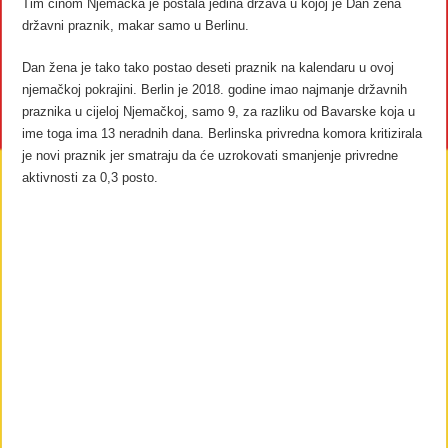
Tim činom Njemačka je postala jedina država u kojoj je Dan žena
državni praznik, makar samo u Berlinu.
Dan žena je tako tako postao deseti praznik na kalendaru u ovoj
njemačkoj pokrajini. Berlin je 2018. godine imao najmanje državnih
praznika u cijeloj Njemačkoj, samo 9, za razliku od Bavarske koja u
ime toga ima 13 neradnih dana. Berlinska privredna komora kritizirala
je novi praznik jer smatraju da će uzrokovati smanjenje privredne
aktivnosti za 0,3 posto.