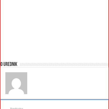
O urednik
Predhodna