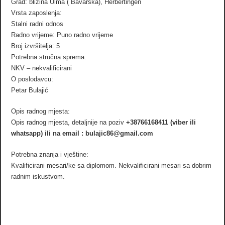
Grad: blizina Ulma ( Bavarska), Herbertingen
Vrsta zaposlenja:
Stalni radni odnos
Radno vrijeme: Puno radno vrijeme
Broj izvršitelja: 5
Potrebna stručna sprema:
NKV – nekvalificirani
O poslodavcu:
Petar Bulajić
Opis radnog mjesta:
Opis radnog mjesta, detaljnije na poziv
+38766168411 (viber ili
whatsapp) ili na email : bulajic86@gmail.com
Potrebna znanja i vještine:
Kvalificirani mesari/ke sa diplomom. Nekvalificirani mesari sa dobrim
radnim iskustvom.