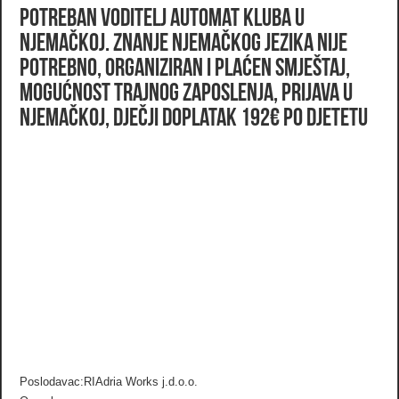
Potreban voditelj automat kluba u
Njemačkoj. Znanje njemačkog jezika nije
potrebno, organiziran i plaćen smještaj,
mogućnost trajnog zaposlenja, prijava u
Njemačkoj, dječji doplatak 192€ po djetetu
Poslodavac:RIAdria Works j.d.o.o.