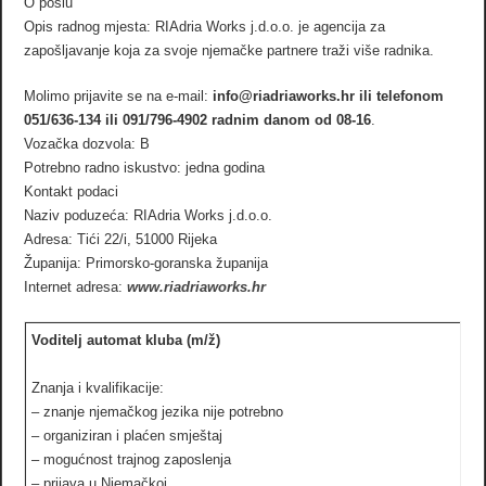
O poslu
Opis radnog mjesta: RIAdria Works j.d.o.o. je agencija za
zapošljavanje koja za svoje njemačke partnere traži više radnika.
Molimo prijavite se na e-mail:
info@riadriaworks.hr ili telefonom
051/636-134 ili 091/796-4902 radnim danom od 08-16
.
Vozačka dozvola: B
Potrebno radno iskustvo: jedna godina
Kontakt podaci
Naziv poduzeća: RIAdria Works j.d.o.o.
Adresa: Tići 22/i, 51000 Rijeka
Županija: Primorsko-goranska županija
Internet adresa:
www.riadriaworks.hr
Voditelj automat kluba (m/ž)
Znanja i kvalifikacije:
– znanje njemačkog jezika nije potrebno
– organiziran i plaćen smještaj
– mogućnost trajnog zaposlenja
– prijava u Njemačkoj