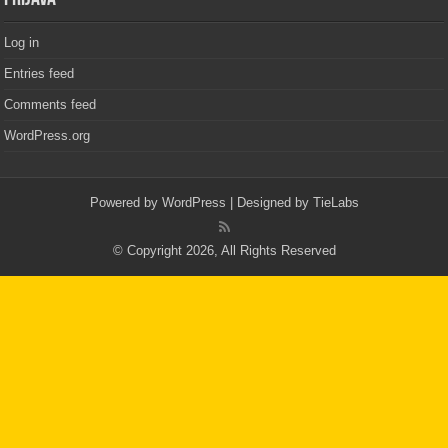
Log in
Entries feed
Comments feed
WordPress.org
Powered by
WordPress
| Designed by
TieLabs
© Copyright 2026, All Rights Reserved