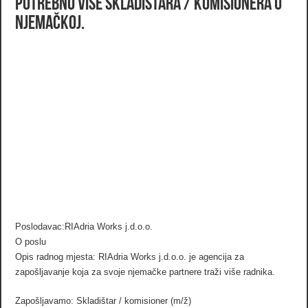
Potrebno više skladištara / komisionera u
Njemačkoj.
Poslodavac:RIAdria Works j.d.o.o.
O poslu
Opis radnog mjesta: RIAdria Works j.d.o.o. je agencija za
zapošljavanje koja za svoje njemačke partnere traži više radnika.
Zapošljavamo: Skladištar / komisioner (m/ž)