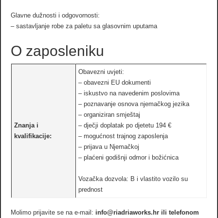
Glavne dužnosti i odgovornosti:
– sastavljanje robe za paletu sa glasovnim uputama
O zaposleniku
Obavezni uvjeti:
– obavezni EU dokumenti
– iskustvo na navedenim poslovima
– poznavanje osnova njemačkog jezika
– organiziran smještaj
Znanja i
– dječji doplatak po djetetu 194 €
kvalifikacije:
– mogućnost trajnog zaposlenja
– prijava u Njemačkoj
– plaćeni godišnji odmor i božićnica
Vozačka dozvola: B i vlastito vozilo su
prednost
Molimo prijavite se na e-mail:
info@riadriaworks.hr ili telefonom