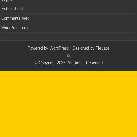
Entries feed
Comments feed
WordPress.org
Powered by
WordPress
| Designed by
TieLabs
© Copyright 2026, All Rights Reserved