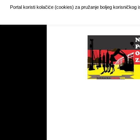
Portal koristi kolačiće (cookies) za pružanje boljeg korisničkog
Buy Adspace
DODAJTE VAŠ OGLAS ZA POSAO
My Instagram Feed Demo
My Instagram Feed De