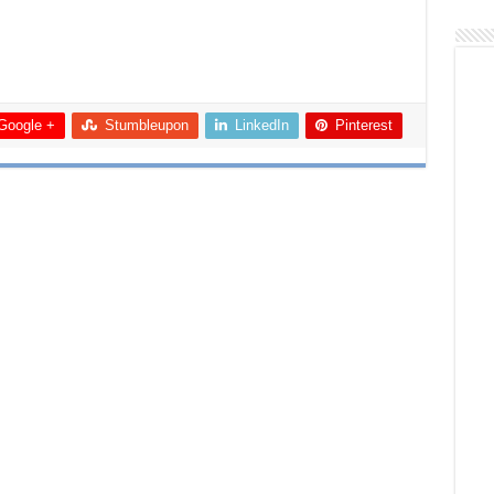
Google +
Stumbleupon
LinkedIn
Pinterest