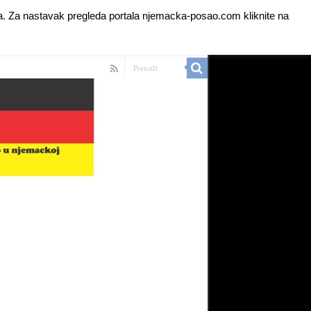
anja. Za nastavak pregleda portala njemacka-posao.com kliknite na
 Ads for Premium Members