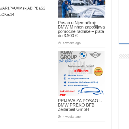
d=IwAR1PvUXMskjABlPBaS2
aOKrs14
Posao u Njemačkoj:
BMW Minhen zapošljava
pomoćne radnike – plata
do 3.900 €
4 weeks ago
PRIJAVA ZA POSAO U
BMW PREKO BFB
Zeitarbeit GmbH
4 weeks ago