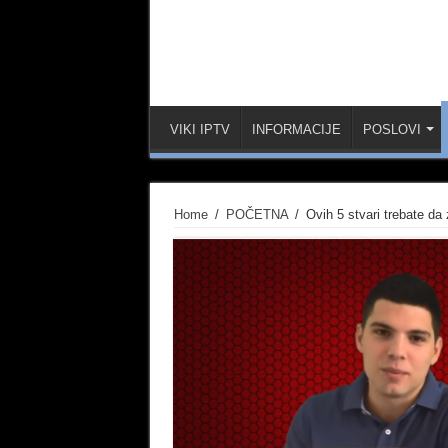
VIKI IPTV
INFORMACIJE
POSLOVI
Home
/
POČETNA
/
Ovih 5 stvari trebate d