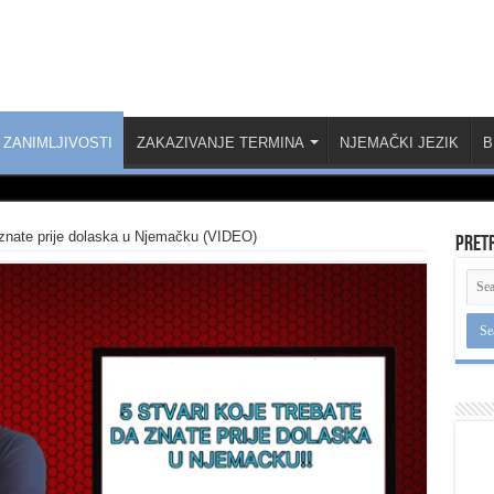
ZANIMLJIVOSTI
ZAKAZIVANJE TERMINA
NJEMAČKI JEZIK
B
a znate prije dolaska u Njemačku (VIDEO)
Pret