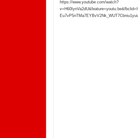
https://www.youtube.com/watch?
v=H60IynVa2dU&feature=youtu.be&fbcli
Eu7vP5nTMa7EYBvV2Nk_WUT7Cbniu1yui