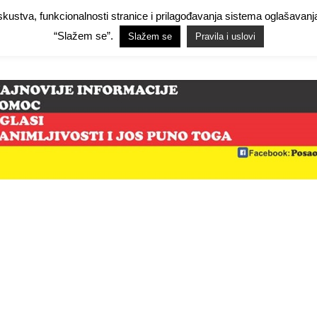
 iskustva, funkcionalnosti stranice i prilagođavanja sistema oglašav
Facebook Demo
Facebook Demo
Hide Ads for Premium Members
Hide
“Slažem se”.
Slažem se
Pravila i uslovi
mo
NjemačkaPosao.com
O NAMA
PRAVILA I USLOVI