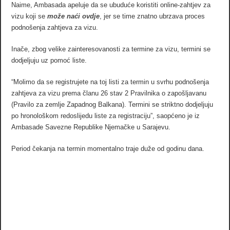
Naime, Ambasada apeluje da se ubuduće koristiti online-zahtjev za
vizu koji se
može naći ovdje
, jer se time znatno ubrzava proces
podnošenja zahtjeva za vizu.
Inače, zbog velike zainteresovanosti za termine za vizu, termini se
dodjeljuju uz pomoć liste.
“Molimo da se registrujete na toj listi za termin u svrhu podnošenja
zahtjeva za vizu prema članu 26 stav 2 Pravilnika o zapošljavanu
(Pravilo za zemlje Zapadnog Balkana). Termini se striktno dodjeljuju
po hronološkom redoslijedu liste za registraciju”, saopćeno je iz
Ambasade Savezne Republike Njemačke u Sarajevu.
Period čekanja na termin momentalno traje duže od godinu dana.