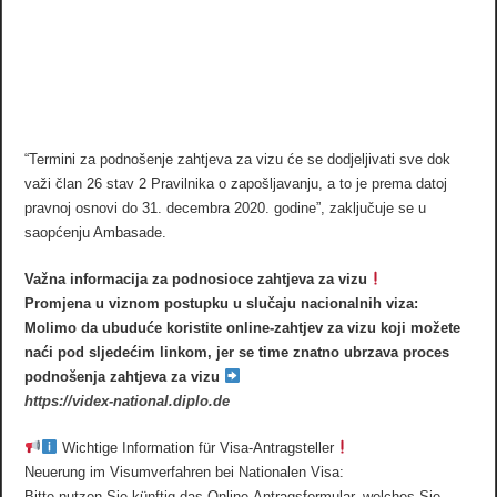
“Termini za podnošenje zahtjeva za vizu će se dodjeljivati sve dok
važi član 26 stav 2 Pravilnika o zapošljavanju, a to je prema datoj
pravnoj osnovi do 31. decembra 2020. godine”, zaključuje se u
saopćenju Ambasade.
Važna informacija za podnosioce zahtjeva za vizu
Promjena u viznom postupku u slučaju nacionalnih viza:
Molimo da ubuduće koristite online-zahtjev za vizu koji možete
naći pod sljedećim linkom, jer se time znatno ubrzava proces
podnošenja zahtjeva za vizu
https://videx-national.diplo.de
Wichtige Information für Visa-Antragsteller
Neuerung im Visumverfahren bei Nationalen Visa:
Bitte nutzen Sie künftig das Online-Antragsformular, welches Sie