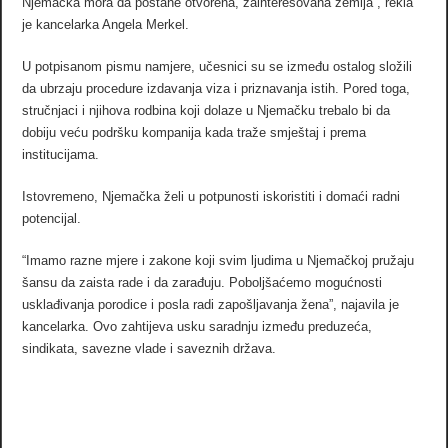
Njemačka mora da postane otvorena, zainteresovana zemlja”, rekla
je kancelarka Angela Merkel.
U potpisanom pismu namjere, učesnici su se između ostalog složili
da ubrzaju procedure izdavanja viza i priznavanja istih. Pored toga,
stručnjaci i njihova rodbina koji dolaze u Njemačku trebalo bi da
dobiju veću podršku kompanija kada traže smještaj i prema
institucijama.
Istovremeno, Njemačka želi u potpunosti iskoristiti i domaći radni
potencijal.
“Imamo razne mjere i zakone koji svim ljudima u Njemačkoj pružaju
šansu da zaista rade i da zarađuju. Poboljšaćemo mogućnosti
usklađivanja porodice i posla radi zapošljavanja žena”, najavila je
kancelarka. Ovo zahtijeva usku saradnju između preduzeća,
sindikata, savezne vlade i saveznih država.