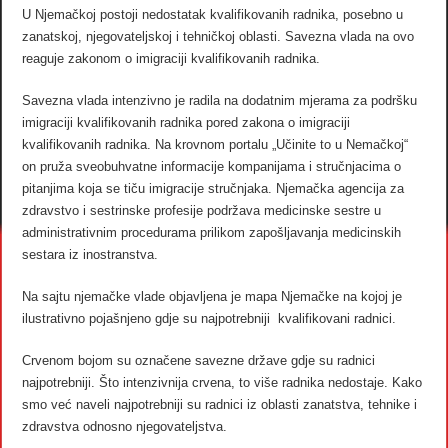
U Njemačkoj postoji nedostatak kvalifikovanih radnika, posebno u
zanatskoj, njegovateljskoj i tehničkoj oblasti. Savezna vlada na ovo
reaguje zakonom o imigraciji kvalifikovanih radnika.
Savezna vlada intenzivno je radila na dodatnim mjerama za podršku
imigraciji kvalifikovanih radnika pored zakona o imigraciji
kvalifikovanih radnika. Na krovnom portalu „Učinite to u Nemačkoj“
on pruža sveobuhvatne informacije kompanijama i stručnjacima o
pitanjima koja se tiču imigracije stručnjaka. Njemačka agencija za
zdravstvo i sestrinske profesije podržava medicinske sestre u
administrativnim procedurama prilikom zapošljavanja medicinskih
sestara iz inostranstva.
Na sajtu njemačke vlade objavljena je mapa Njemačke na kojoj je
ilustrativno pojašnjeno gdje su najpotrebniji kvalifikovani radnici.
Crvenom bojom su označene savezne države gdje su radnici
najpotrebniji. Što intenzivnija crvena, to više radnika nedostaje. Kako
smo već naveli najpotrebniji su radnici iz oblasti zanatstva, tehnike i
zdravstva odnosno njegovateljstva.