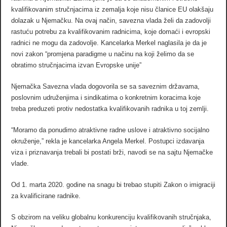
kvalifikovanim stručnjacima iz zemalja koje nisu članice EU olakšaju
dolazak u Njemačku. Na ovaj način, savezna vlada želi da zadovolji
rastuću potrebu za kvalifikovanim radnicima, koje domaći i evropski
radnici ne mogu da zadovolje. Kancelarka Merkel naglasila je da je
novi zakon “promjena paradigme u načinu na koji želimo da se
obratimo stručnjacima izvan Evropske unije”
Njemačka Savezna vlada dogovorila se sa saveznim državama,
poslovnim udruženjima i sindikatima o konkretnim koracima koje
treba preduzeti protiv nedostatka kvalifikovanih radnika u toj zemlji.
“Moramo da ponudimo atraktivne radne uslove i atraktivno socijalno
okruženje,” rekla je kancelarka Angela Merkel. Postupci izdavanja
viza i priznavanja trebali bi postati brži, navodi se na sajtu Njemačke
vlade.
Od 1. marta 2020. godine na snagu bi trebao stupiti Zakon o imigraciji
za kvalificirane radnike.
S obzirom na veliku globalnu konkurenciju kvalifikovanih stručnjaka,