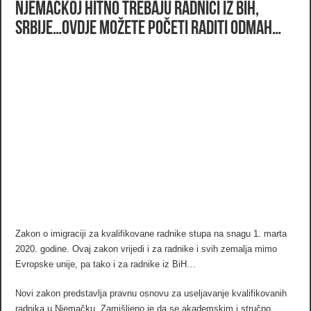
Njemačkoj hitno trebaju radnici iz BiH,
Srbije…Ovdje možete početi raditi odmah…
Zakon o imigraciji za kvalifikovane radnike stupa na snagu 1. marta
2020. godine. Ovaj zakon vrijedi i za radnike i svih zemalja mimo
Evropske unije, pa tako i za radnike iz BiH…
Novi zakon predstavlja pravnu osnovu za useljavanje kvalifikovanih
radnika u Njemačku. Zamišljeno je da se akademskim i stručno