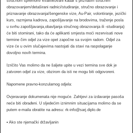
stručnom spremom/ kvalifikovani kadar s priznatim stručnim
obrazovanjem/detaširani radnici/studiranje, stručno obrazovanje i
priznavanje obrazovanja/šengenske vize, Au-Pair, volontiranje, jezički
kurs, razmjena kadrova, zapošljavanje na brodovima, traženje posla
u svrhu zapošljavanja,obavljanja stručnog obrazovanja ili -studiranja)
će biti stornirani, tako da će aplikanti smjesta moći rezervisati nove
termine čim odjel za vize opet započne sa svojim radom. Odjel za
vize će u ovim slučajevima nastojati da stavi na raspolaganje
dovoljno novih termina.
Izričito Vas molimo da ne šaljete upite u vezi termina sve dok je
zatvoren odjel za vize, obzirom da isti ne mogu biti odgovoreni.
Napomene pravno-konzularnog odjela:
Ovjeravanje dokumenata nije moguće. Zahtjevi za izdavanje pasoša
neće biti obrađeni. U sljedećim iznimnim situacijama molimo da se
putem e-maila obratite na adresu: rk-info@sarj.diplo.de
• Ako ste njemački državljanin