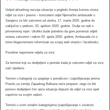
Usljed aktuelnog razvoja situacije u pogledu širenja korona virusa
odjel za vize i pravno – konzularni odjel Njemačke ambasade u
Sarajevu će biti zatvoreni od utorka, 17. marta 2020. godine do
zaključno s petkom, 03. aprilom 2020. godine. Ovdje se radi o
privremenoj mjeri. Ukoliko bude potrebno da gore pomenuti odjeli
ostanu zatvoreni i nakon 03. aprila 2020. godine, Ambasada će o
tome blagovremeno informisati na svojoj web stranici i facebooku.
Posebne napomene odjela za vize:
Za termine koji su dodijeljeni u periodu kada je zatvoren odjel za vize,
važi sljedeće:
Termini u kategoriji za spajanje s porodicom i zapošljavanje prema
Pravilu za zemlje Zapadnog Balkana neće propasti, nego će biti
ponovo dodijeljeni čim opća situacija dopusti da odjel za vize opet
započne sa svojim radom.
Termini u svim ostalim kategorijama (zapošljavanje s visokom