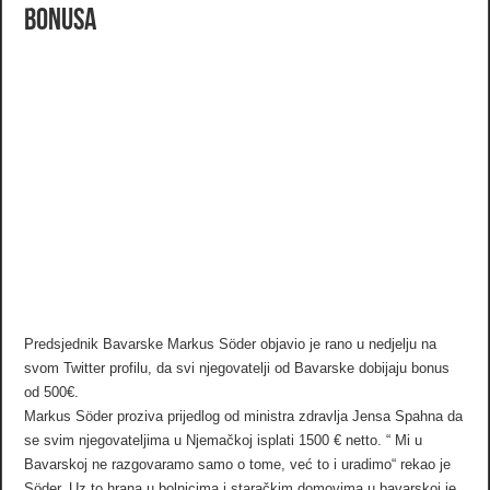
bonusa
Predsjednik Bavarske Markus Söder objavio je rano u nedjelju na
svom Twitter profilu, da svi njegovatelji od Bavarske dobijaju bonus
od 500€.
Markus Söder proziva prijedlog od ministra zdravlja Jensa Spahna da
se svim njegovateljima u Njemačkoj isplati 1500 € netto. “ Mi u
Bavarskoj ne razgovaramo samo o tome, već to i uradimo“ rekao je
Söder. Uz to hrana u bolnicima i staračkim domovima u bavarskoj je