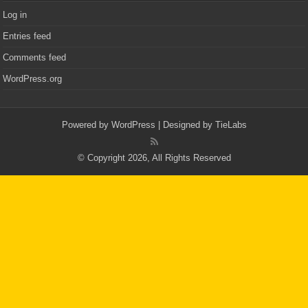
Log in
Entries feed
Comments feed
WordPress.org
Powered by
WordPress
| Designed by
TieLabs
© Copyright 2026, All Rights Reserved