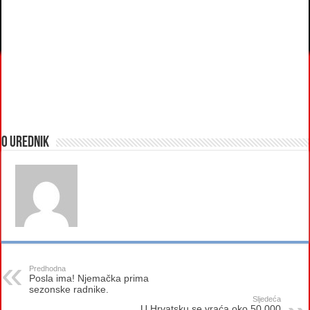
O urednik
Predhodna
Posla ima! Njemačka prima
sezonske radnike.
Sljedeća
U Hrvatsku se vraća oko 50.000