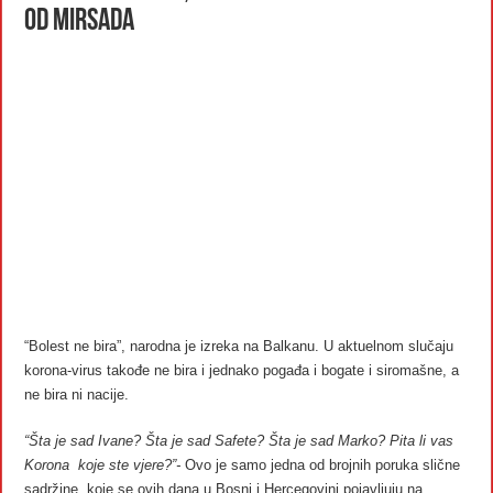
od Mirsada
“Bolest ne bira”, narodna je izreka na Balkanu. U aktuelnom slučaju
korona-virus takođe ne bira i jednako pogađa i bogate i siromašne, a
ne bira ni nacije.
“Šta je sad Ivane? Šta je sad Safete? Šta je sad Marko? Pita li vas
Korona koje ste vjere?”-
Ovo je samo jedna od brojnih poruka slične
sadržine, koje se ovih dana u Bosni i Hercegovini pojavljuju na