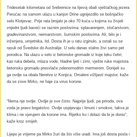
Tridesetak kilometara od Srebrenice na lijevoj obali vještačkog jezera
Perućac na samom ulazu u kanjon Drine ugnijezdilo se bošnjačko
selo Klotjevac. Prije rata brojalo je oko 70 kuća u kojima su živjeli
vrijedni ljudi baveći se raznim poslovima: splavarenjem, stočarstvom,
građevinarstvom, neimarstvom, šumskim poslovima. Ali, bilo je i
inženjera, umjetnika, itd. Dosta ih je u ratu izginulo, a ostali su se
rasuli od Švedske do Australije. U selu danas stalno živi samo pet
porodica. Na ulazu u selo iz betonske gromade iz koje teku četiri,
kao ruka debela, mlaza vode, hladne ljeti i zimi, vješte ruke majstora
betonsku gromadu presvlače zelenomodrim mermerom. Donijeli su
ga ovdje sa obala Neretve iz Konjica. Omaleni vižljasti majstor, kaže
da se zove Mirko, ne haje za virus korone.
“Nema nje ovdje. Ovdje je sve čisto. Najprije ljudi, pa priroda, ova
voda je pravo bogatstvo. Ovdje uspijevaju i limuni i smokve, takva je
klima i ne vjerujem da korone ima. Rijetko ko i dolazi da bi je donio”,
kaže kroz smijeh.
Lijepo je vrijeme pa Mirko žuri da što više uradi. Ima još dosta posla i