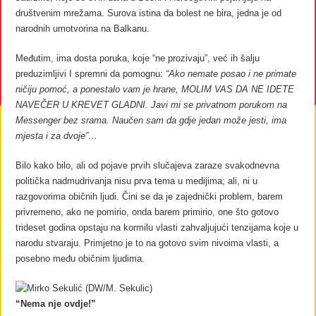
društvenim mrežama. Surova istina da bolest ne bira, jedna je od
narodnih umotvorina na Balkanu.
Međutim, ima dosta poruka, koje “ne prozivaju”, već ih šalju
preduzimljivi I spremni da pomognu:
“Ako nemate posao i ne primate
ničiju pomoć, a ponestalo vam je hrane, MOLIM VAS DA NE IDETE
NAVEČER U KREVET GLADNI. Javi mi se privatnom porukom na
Messenger bez srama. Naučen sam da gdje jedan može jesti, ima
mjesta i za dvoje”…
Bilo kako bilo, ali od pojave prvih slučajeva zaraze svakodnevna
politička nadmudrivanja nisu prva tema u medijima; ali, ni u
razgovorima običnih ljudi. Čini se da je zajednički problem, barem
privremeno, ako ne pomirio, onda barem primirio, one što gotovo
trideset godina opstaju na kormilu vlasti zahvaljujući tenzijama koje u
narodu stvaraju. Primjetno je to na gotovo svim nivoima vlasti, a
posebno među običnim ljudima.
“Nema nje ovdje!”