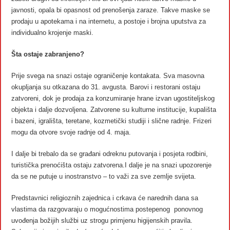
javnosti, opala bi opasnost od prenošenja zaraze. Takve maske se
prodaju u apotekama i na internetu, a postoje i brojna uputstva za
individualno krojenje maski.
Šta ostaje zabranjeno?
Prije svega na snazi ostaje ograničenje kontakata. Sva masovna
okupljanja su otkazana do 31. avgusta. Barovi i restorani ostaju
zatvoreni, dok je prodaja za konzumiranje hrane izvan ugostiteljskog
objekta i dalje dozvoljena. Zatvorene su kulturne institucije, kupališta
i bazeni, igrališta, teretane, kozmetički studiji i slične radnje. Frizeri
mogu da otvore svoje radnje od 4. maja.
I dalje bi trebalo da se građani odreknu putovanja i posjeta rodbini,
turistička prenoćišta ostaju zatvorena.I dalje je na snazi upozorenje
da se ne putuje u inostranstvo – to važi za sve zemlje svijeta.
Predstavnici religioznih zajednica i crkava će narednih dana sa
vlastima da razgovaraju o mogućnostima postepenog ponovnog
uvođenja božijih službi uz strogu primjenu higijenskih pravila.