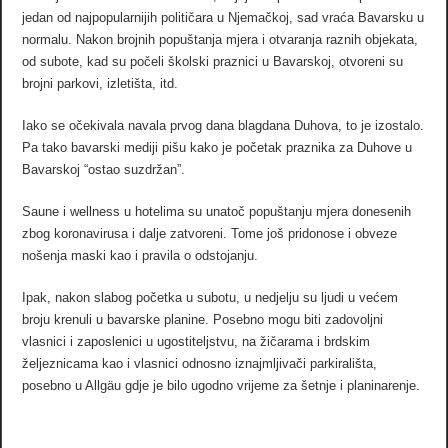
jedan od najpopularnijih političara u Njemačkoj, sad vraća Bavarsku u
normalu. Nakon brojnih popuštanja mjera i otvaranja raznih objekata,
od subote, kad su počeli školski praznici u Bavarskoj, otvoreni su
brojni parkovi, izletišta, itd.
Iako se očekivala navala prvog dana blagdana Duhova, to je izostalo.
Pa tako bavarski mediji pišu kako je početak praznika za Duhove u
Bavarskoj “ostao suzdržan”.
Saune i wellness u hotelima su unatoč popuštanju mjera donesenih
zbog koronavirusa i dalje zatvoreni. Tome još pridonose i obveze
nošenja maski kao i pravila o odstojanju.
Ipak, nakon slabog početka u subotu, u nedjelju su ljudi u većem
broju krenuli u bavarske planine. Posebno mogu biti zadovoljni
vlasnici i zaposlenici u ugostiteljstvu, na žičarama i brdskim
željeznicama kao i vlasnici odnosno iznajmljivači parkirališta,
posebno u Allgäu gdje je bilo ugodno vrijeme za šetnje i planinarenje.