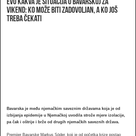
EVO KAKVA JE SITUACIJA U BAVARSKOJ ZA
VIKEND: ko može biti zadovoljan, a ko još
treba čekati
Bavarska je među njemačkim saveznim državama koja je od
izbijanja epidemije u Njemačkoj uvodila strože mjere izolacije,
pa čak i oštrije i brže od drugih njemačkih saveznih država.
Premijer Bavarske Markus Söder, koji je od početka krize postao