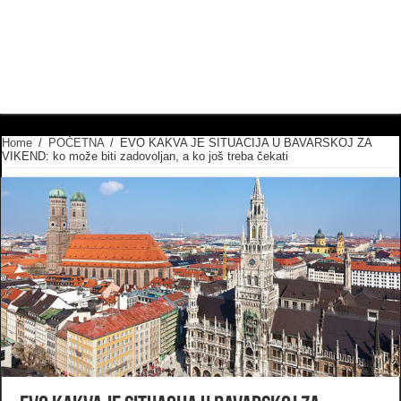
Home
/
POČETNA
/
EVO KAKVA JE SITUACIJA U BAVARSKOJ ZA
VIKEND: ko može biti zadovoljan, a ko još treba čekati