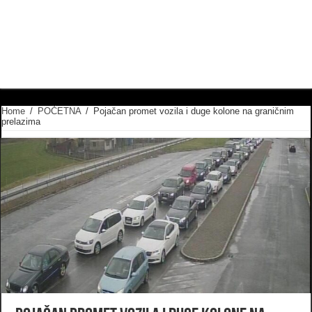
Home
/
POČETNA
/
Pojačan promet vozila i duge kolone na graničnim
prelazima