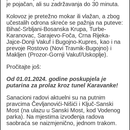
je pojačan, ali su zadržavanja do 30 minuta.
Kolovoz je pretežno mokar ili vlažan, a zbog
učestalih odrona skreće se pažnja na puteve:
Bihać-Srbljani-Bosanska Krupa, Turbe-
Karanovac, Sarajevo-Foča, Crna Rijeka-
Jajce-Donji Vakuf i Bugojno-Kupres, kao i na
prevoje Rostovo (Novi Travnik-Bugojno) i
Makljen (Prozor-Gornji Vakuf/Uskoplje).
Pročitajte još:
Od 01.01.2024. godine poskupjela je
putarina za prolaz kroz tunel Karavanke!
Sanacioni radovi aktuelni su na putnim
pravcima Čevljanovići-Nišići i Ključ-Sanski
Most (na ulazu u Sanski Most, kod Vodenog
parka). Na mjestima izvođenja radova
saobraća se naizmjenično, jednom trakom.