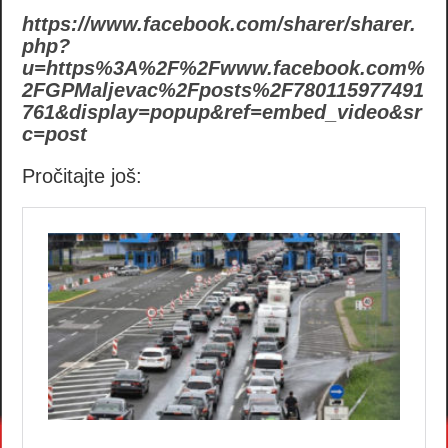
https://www.facebook.com/sharer/sharer.
php?
u=https%3A%2F%2Fwww.facebook.com%
2FGPMaljevac%2Fposts%2F780115977491
761&display=popup&ref=embed_video&sr
c=post
Pročitajte još: