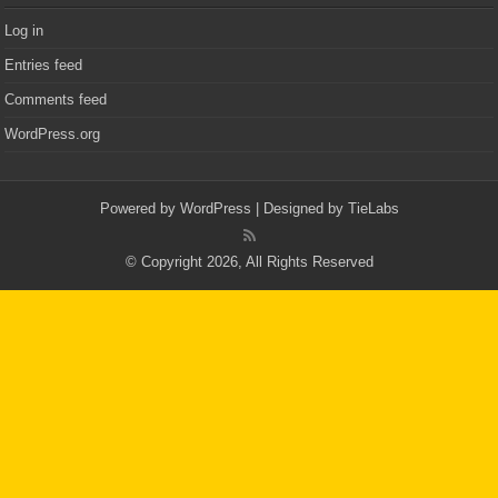
Log in
Entries feed
Comments feed
WordPress.org
Powered by
WordPress
| Designed by
TieLabs
© Copyright 2026, All Rights Reserved