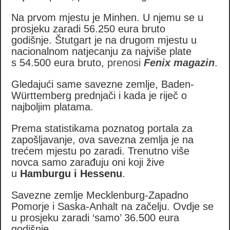
Na prvom mjestu je Minhen. U njemu se u
prosjeku zaradi 56.250 eura bruto
godišnje. Štutgart je na drugom mjestu u
nacionalnom natjecanju za najviše plate
s 54.500 eura bruto,
prenosi
Fenix magazin
.
Gledajući same savezne zemlje, Baden-
Württemberg prednjači i kada je riječ o
najboljim platama.
Prema statistikama poznatog portala za
zapošljavanje, ova savezna zemlja je na
trećem mjestu po zaradi. Trenutno više
novca samo zarađuju oni koji žive
u
Hamburgu i Hessenu
.
Savezne zemlje Mecklenburg-Zapadno
Pomorje i Saska-Anhalt na začelju. Ovdje se
u prosjeku zaradi ‘samo’ 36.500 eura
godišnje.