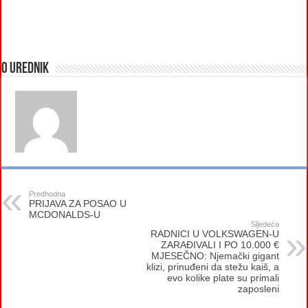
O urednik
Predhodna
PRIJAVA ZA POSAO U
MCDONALDS-U
Sljedeća
RADNICI U VOLKSWAGEN-U
ZARAĐIVALI I PO 10.000 €
MJESEČNO: Njemački gigant
klizi, prinuđeni da stežu kaiš, a
evo kolike plate su primali
zaposleni