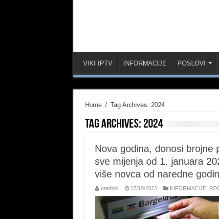
VIKI IPTV
INFORMACIJE
POSLOVI
Home
/
Tag Archives: 2024
Tag Archives:
2024
Nova godina, donosi brojne 
sve mijenja od 1. januara 20
više novca od naredne godi
urednik
17/10/2023
INFORMACIJE
,
PO