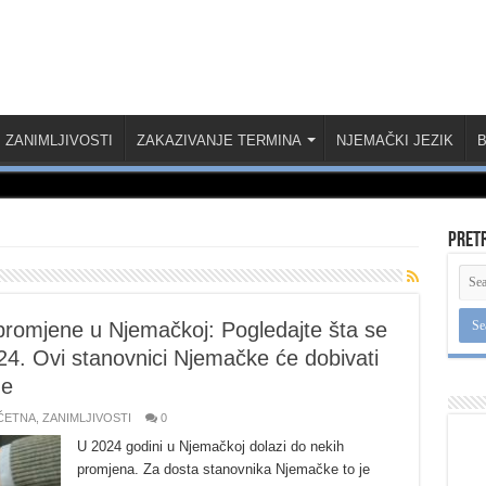
ZANIMLJIVOSTI
ZAKAZIVANJE TERMINA
NJEMAČKI JEZIK
B
Pret
promjene u Njemačkoj: Pogledajte šta se
24. Ovi stanovnici Njemačke će dobivati
ne
ČETNA
,
ZANIMLJIVOSTI
0
U 2024 godini u Njemačkoj dolazi do nekih
promjena. Za dosta stanovnika Njemačke to je