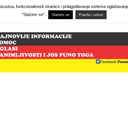
 iskustva, funkcionalnosti stranice i prilagođavanja sistema oglašav
Facebook Demo
Facebook Demo
Hide Ads for Premium Members
Hide
“Slažem se”.
Slažem se
Pravila i uslovi
mo
NjemačkaPosao.com
O NAMA
PRAVILA I USLOVI