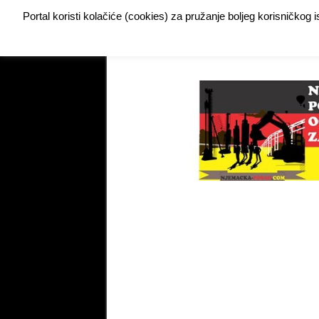
Portal koristi kolačiće (cookies) za pružanje boljeg korisničkog
Buy Adspace
DODAJTE VAŠ OGLAS ZA POSAO
My Instagram Feed Demo
My Instagram Feed De