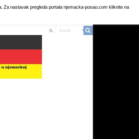
anja. Za nastavak pregleda portala njemacka-posao.com kliknite na
 Ads for Premium Members