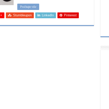
Pročitajte više
 +
Stumbleupon
LinkedIn
Pinterest