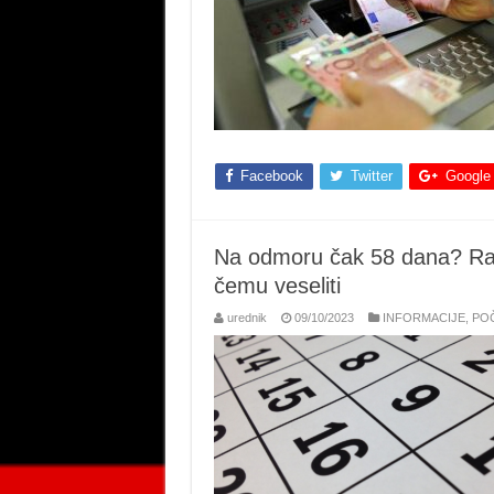
Facebook
Twitter
Google
Na odmoru čak 58 dana? Rad
čemu veseliti
urednik
09/10/2023
INFORMACIJE
,
PO