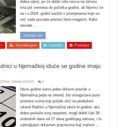
dobra vijest, jer će dobiti više novca na računu.
Ima još vremena do početka godine, ali Nijemci će
se i u 2024. godini suočiti s promjenama koje su
već sada poznate prenosi fenix-magazin. Kako
navode …
Pročitajte više
 +
Stumbleupon
LinkedIn
Pinterest
nici u Njemačkoj iduće se godine imaju
ČETNA
,
ZANIMLJIVOSTI
0
Iduće godine samo jedan državni praznik u
Njemačkoj pada na vikend, što omogućava puno
prostora svima koji požele otići na produženi
vikend Radnici u Njemačkoj iduće bi godine, ako
dobro poslože svoj raspored, mogli dobiti čak 58
slobodnih dana od 27 dana godišnjeg odmora, i to
zahvaljujući državnim praznicima koji mahom …