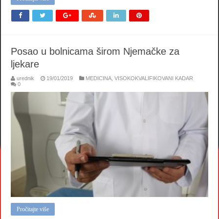
Posao u bolnicama širom Njemačke za
ljekare
urednik
19/01/2019
MEDICINA
,
VISOKOKVALIFIKOVANI KADAR
0
Pročitajte više