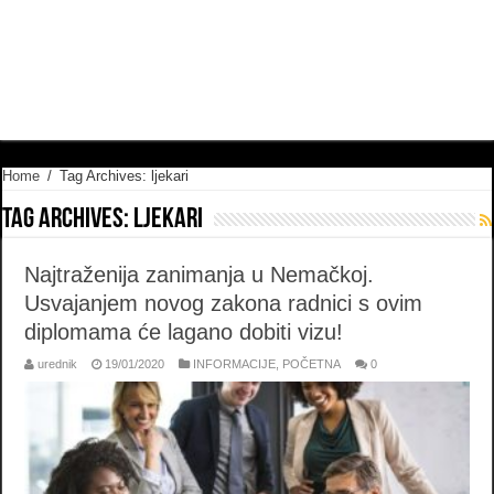
Home
/
Tag Archives: ljekari
Tag Archives:
ljekari
Najtraženija zanimanja u Nemačkoj.
Usvajanjem novog zakona radnici s ovim
diplomama će lagano dobiti vizu!
urednik
19/01/2020
INFORMACIJE
,
POČETNA
0