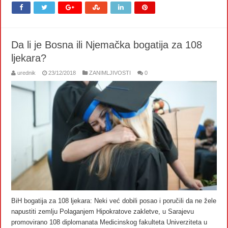
Da li je Bosna ili Njemačka bogatija za 108
ljekara?
urednik
23/12/2018
ZANIMLJIVOSTI
0
BiH bogatija za 108 ljekara: Neki već dobili posao i poručili da ne žele
napustiti zemlju Polaganjem Hipokratove zakletve, u Sarajevu
promovirano 108 diplomanata Medicinskog fakulteta Univerziteta u