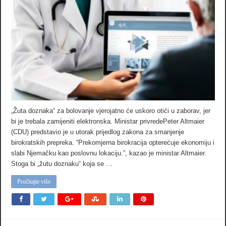
„Žuta doznaka“ za bolovanje vjerojatno će uskoro otići u zaborav, jer
bi je trebala zamijeniti elektronska. Ministar privredePeter Altmaier
(CDU) predstavio je u utorak prijedlog zakona za smanjenje
birokratskih prepreka. “Prekomjerna birokracija opterećuje ekonomiju i
slabi Njemačku kao poslovnu lokaciju.”, kazao je ministar Altmaier.
Stoga bi „žutu doznaku“ koja se …
Pročitajte više