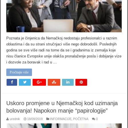
Poznata je činjenica da Nemačkoj nedostaju profesionalci u raznim
oblastima i da su strani stručnjaci više nego dobrodošli. Poslednjih
godina se sve više radi na tome da se i građanima iz zemalja koje
nisu članice Evropske unije olakša pronalaženje posla i dobijanje vize
i dozvole za boravak i rad u …
Pročitajte više
Uskoro promjene u Njemačkoj kod uzimanja
bolovanja! Napokon manje “papirologije”
urednik
18/09/2019
INFORMACIJE
,
POČETNA
0