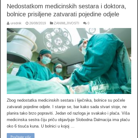
Nedostatkom medicinskih sestara i doktora,
bolnice prisiljene zatvarati pojedine odjele
urednik
26/08/2019
ZANIMLJIVOSTI
0
Zbog nedostatka medicinskih sestara i liječnika, bolnice su počele
zatvarati pojedine odjele. I stanje se, bar kako sada stvari stoje, ne
planira tako brzo popraviti. Jedan od razloga je svakako i plaća. Viša
medicinska sestra čiju priču objavljuje Slobodna Dalmacija ima plaću
oko 6 tisuća kuna. U bolnici u kojoj …
Pročitajte više