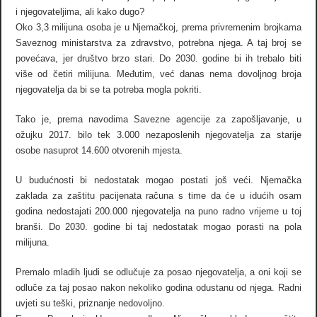
i njegovateljima, ali kako dugo?
Oko 3,3 milijuna osoba je u Njemačkoj, prema privremenim brojkama
Saveznog ministarstva za zdravstvo, potrebna njega. A taj broj se
povećava, jer društvo brzo stari. Do 2030. godine bi ih trebalo biti
više od četiri milijuna. Međutim, već danas nema dovoljnog broja
njegovatelja da bi se ta potreba mogla pokriti.
Tako je, prema navodima Savezne agencije za zapošljavanje, u
ožujku 2017. bilo tek 3.000 nezaposlenih njegovatelja za starije
osobe nasuprot 14.600 otvorenih mjesta.
U budućnosti bi nedostatak mogao postati još veći. Njemačka
zaklada za zaštitu pacijenata računa s time da će u idućih osam
godina nedostajati 200.000 njegovatelja na puno radno vrijeme u toj
branši. Do 2030. godine bi taj nedostatak mogao porasti na pola
milijuna.
Premalo mladih ljudi se odlučuje za posao njegovatelja, a oni koji se
odluče za taj posao nakon nekoliko godina odustanu od njega. Radni
uvjeti su teški, priznanje nedovoljno.