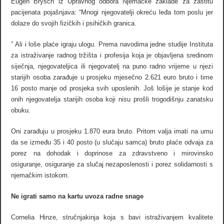
Eugen Brysch iz Upravnog odbora Njemačke zaklade za zaštitu
pacijenata pojašnjava: “Mnogi njegovatelji okreću leđa tom poslu jer
dolaze do svojih fizičkih i psihičkih granica.
” Ali i loše plaće igraju ulogu. Prema navodima jedne studije Instituta
za istraživanje radnog tržišta i profesija koja je objavljena sredinom
siječnja, njegovateljica ili njegovatelj na puno radno vrijeme u njezi
starijih osoba zarađuje u prosjeku mjesečno 2.621 euro bruto i time
16 posto manje od prosjeka svih uposlenih. Još lošije je stanje kod
onih njegovatelja starijih osoba koji nisu prošli trogodišnju zanatsku
obuku.
Oni zarađuju u prosjeku 1.870 eura bruto. Pritom valja imati na umu
da se između 35 i 40 posto (u slučaju samca) bruto plaće odvaja za
porez na dohodak i doprinose za zdravstveno i mirovinsko
osiguranje, osiguranje za slučaj nezaposlenosti i porez solidarnosti s
njemačkim istokom.
Ne igrati samo na kartu uvoza radne snage
Cornelia Hinze, stručnjakinja koja s bavi istraživanjem kvalitete