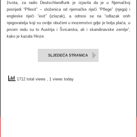
života, za radio Deutschlandfunk je izjavila da je u Njemačkoj
posrijedi “Pflexit” – složenica od njemačke riječi “Pflege” (njega) i
engleske riječi “exit” (izlazak), a odnosi se na “odlazak onih
njegovatelja koji su ovdje obučeni u inozemstvo gdje je bolja plaća, u
prvom redu su to Austrija i Švicarska, ali i skandinavske zemlje”,
kako je kazala Hinze.
SLJEDEĆA STRANICA
1712 total views
, 1 views today