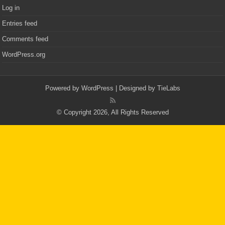
Log in
Entries feed
Comments feed
WordPress.org
Powered by
WordPress
| Designed by
TieLabs
© Copyright 2026, All Rights Reserved