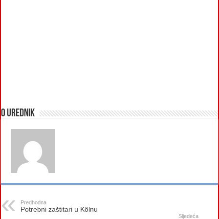
O urednik
Predhodna
Potrebni zaštitari u Kölnu
Sljedeća