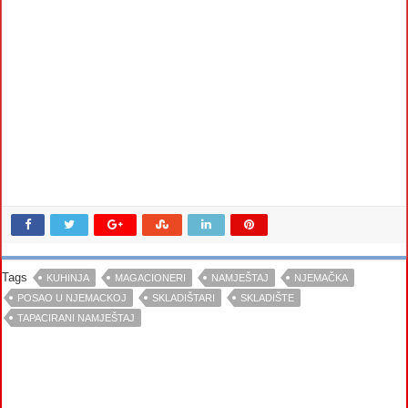
Tags
KUHINJA
MAGACIONERI
NAMJEŠTAJ
NJEMAČKA
POSAO U NJEMACKOJ
SKLADIŠTARI
SKLADIŠTE
TAPACIRANI NAMJEŠTAJ