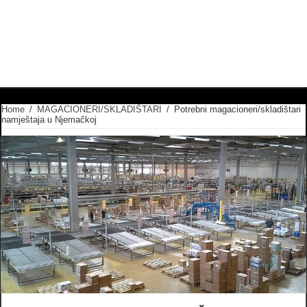
Home
/
MAGACIONERI/SKLADIŠTARI
/
Potrebni magacioneri/skladištari
namještaja u Njemačkoj