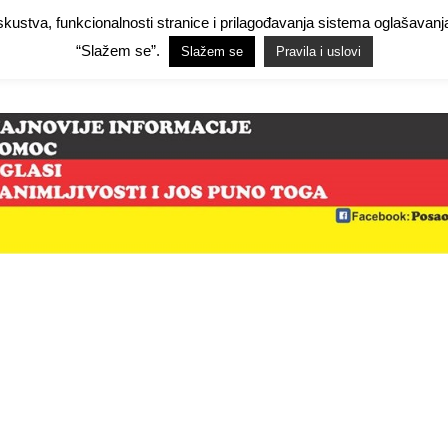
 iskustva, funkcionalnosti stranice i prilagođavanja sistema oglašav
Facebook Demo
Facebook Demo
Hide Ads for Premium Members
Hide
“Slažem se”.
Slažem se
Pravila i uslovi
mo
NjemačkaPosao.com
O NAMA
PRAVILA I USLOVI