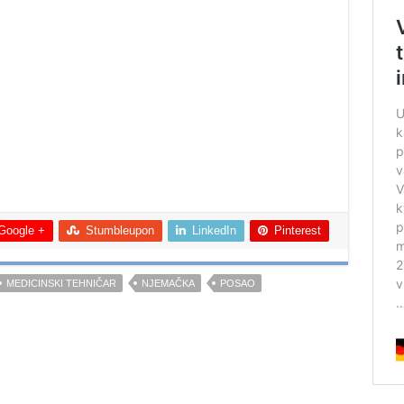
Google +
Stumbleupon
LinkedIn
Pinterest
MEDICINSKI TEHNIČAR
NJEMAČKA
POSAO