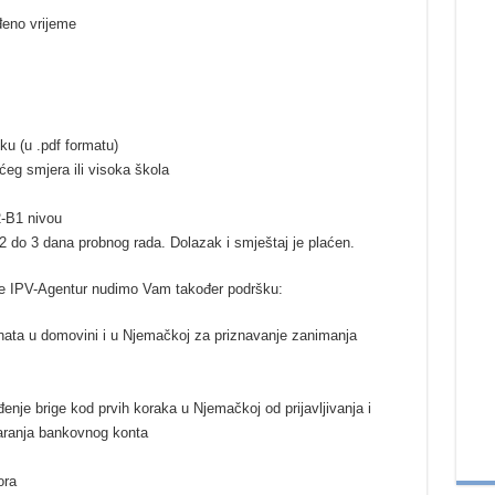
đeno vrijeme
u (u .pdf formatu)
eg smjera ili visoka škola
-B1 nivou
do 3 dana probnog rada. Dolazak i smještaj je plaćen.
ije IPV-Agentur nudimo Vam također podršku:
ata u domovini i u Njemačkoj za priznavanje zanimanja
enje brige kod prvih koraka u Njemačkoj od prijavljivanja i
varanja bankovnog konta
ora