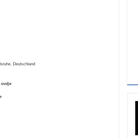
lsruhe, Deutschland
i
ovdje
e