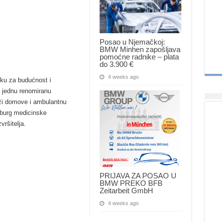
Posao u Njemačkoj:
BMW Minhen zapošljava
pomoćne radnike – plata
do 3.900 €
4 weeks ago
iku za budućnost i
, jednu renomiranu
 drži domove i ambulantnu
iburg medicinske
ršitelja.
:
PRIJAVA ZA POSAO U
BMW PREKO BFB
Zeitarbeit GmbH
4 weeks ago