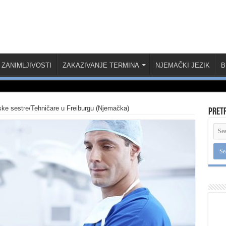
ZANIMLJIVOSTI
ZAKAZIVANJE TERMINA
NJEMAČKI JEZIK
B
ke sestre/Tehničare u Freiburgu (Njemačka)
Pret