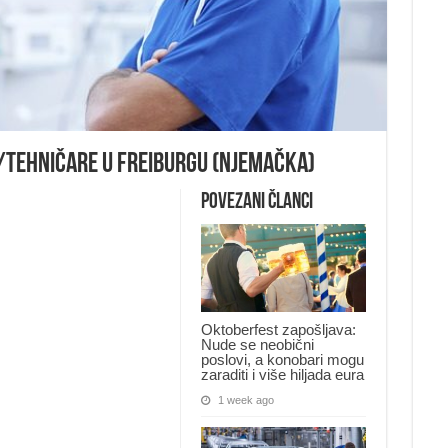
/Tehničare u Freiburgu (Njemačka)
Povezani članci
Oktoberfest zapošljava:
Nude se neobični
poslovi, a konobari mogu
zaraditi i više hiljada eura
1 week ago