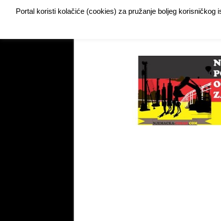
Portal koristi kolačiće (cookies) za pružanje boljeg korisničkog
Buy Adspace
DODAJTE VAŠ OGLAS ZA POSAO
My Instagram Feed Demo
My Instagram Feed De