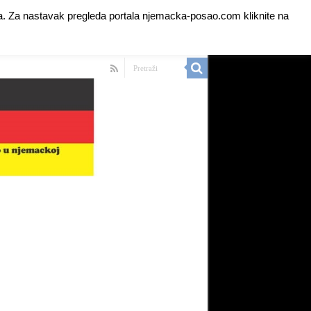
anja. Za nastavak pregleda portala njemacka-posao.com kliknite na
 Ads for Premium Members