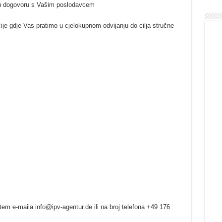
u dogovoru s Vašim poslodavcem
cije gdje Vas pratimo u cjelokupnom odvijanju do cilja stručne
tem e-maila info@ipv-agentur.de ili na broj telefona +49 176