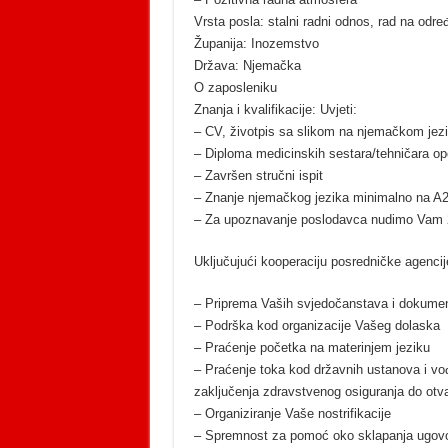
Vrsta posla: stalni radni odnos, rad na odre
Županija: Inozemstvo
Država: Njemačka
O zaposleniku
Znanja i kvalifikacije: Uvjeti:
– CV, životpis sa slikom na njemačkom jezik
– Diploma medicinskih sestara/tehničara opć
– Završen stručni ispit
– Znanje njemačkog jezika minimalno na A2
– Za upoznavanje poslodavca nudimo Vam 2 
Uključujući kooperaciju posredničke agenc
– Priprema Vaših svjedočanstava i dokumen
– Podrška kod organizacije Vašeg dolaska
– Praćenje početka na materinjem jeziku
– Praćenje toka kod državnih ustanova i vođ
zaključenja zdravstvenog osiguranja do ot
– Organiziranje Vaše nostrifikacije
– Spremnost za pomoć oko sklapanja ugov