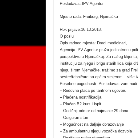
Poslodavac:IPV Agentur
Mjesto rada: Freiburg, Njemačka
Rok prijave:16.10.2018.
O poslu
Opis radnog mjesta: Dragi medicinari,
Agencija IPV-Agentur pruža jedinstvenu pril
perspektivu u Njemačkoj. Za našeg klijenta
instituciju za njegu i brigu starih lica koja
njegu širom Njemačke, tražimo za grad Fre
sestre/tehničare sa općim smjerom – više izv
Posebne pogodnosti: Poslodavac vam nudi
– Redovna plaća po tarifnom ugovoru
– Plaćena nostrifikacija
– Plaćen B2 kurs i ispit
– Godišnji odmor od najmanje 29 dana
– Osiguran stan
– Mogućnost na daljnje obrazovanje
– Za ambulantnu njegu vozačka dozvola
– Pozitivna radna atmosfera