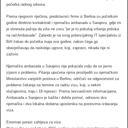
početka radnog odnosa.
Prema njegovim riječima, predstavnici firme iz Berlina su početkom
godine direktno kontaktirali i njemačku ambasadu u Sarajevu, gdje im
je skrenuta pažnja da više ne zovu “jer je to pokušaj vršenja pritiska
na rad Ambasade”. Zalando je na svog potencijalnog IT specijalistu iz
BiH čekao do početka maja ove godine, nakon čega ga
obavještavaju da raskidaju ugovor, koji, zapravo, nikada nije ni
zaživio.
Njemačka ambasada u Sarajevu nije pokazala volju da se javno
izjasni o problemu. Pitanja upućena njima proslijedili su njemačkom
Ministarstvu vanjskih poslova u Berlinu, odričući se odgovornosti za
probleme čekanja na termine za radnu vizu, koji, u nekim
slučajevima, traju i 18 mjeseci. Prema nezvaničnim informacijama,
Ambasada u Sarajevu je tražila i dobila pomoć, odnosno dva
njemačka i dva lokalna dodatna uposlenika na poslovima izdavanja
viza.
Enorman porast zahtjeva za vize