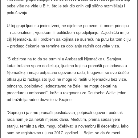
sebe više ne vide u BiH, što je tek dio onih koji slično razmišljaju i
pokušavaju.
U toj grupi ljudi su jedinstveni, ne dijele se po ovom ili onom principu
– nacionalnom, vjerskom ili političkom opredjeljenju. Zajednički im je
cilj Njemačka, ali i problem sa kojima se susreću na putu ka tom cilju
– predugo čekanje na termine za dobijanje radnih dozvola/ viza.
“S obzirom na to da se termini u Ambasadi Njemačke u Sarajevu
katastrofalno sporo dodjeljuju, ljudima koji su pronašli poslodavca u
Njemačkoj i imaju potpisane ugovore o radu, ti ugovori se sve češće
otkazuju iz razloga što ljudi ne mogu ići raditi u Njemačku bez vize,
odnosno, poslodavci jednostavno ne žele i ne mogu čekati na
procedure u ambasadi”, kaže u razgovoru za Deutsche Welle jedan
od tražitelja radne dozvole iz Krajine.
“Supruga i ja smo pronašli poslodavca, potpisali ugovor i početak
rada nam je za nekih mjesec dana. Međutim, prema sadašnjem
stanju, termin za vizu mogu očekivati u novembru ili decembru, iako
sam se registrovao u junu 2017. godine!… Bojim se da će meni