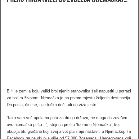
BiH je zemlja koju veliki broj njenih stanovnika želi napustiti u potrazi
za boljim životom. Njemačka je na prvom mjestu željenih destinacija.
Do posla, čini se, nije teško doći, ali do viza jeste.
“Iako sam već upola na putu za drugu državu, ne mogu da završim
ovu njemačku priču…”, stoji na profilu ‘Idemo u Njemačku’, koji
okuplja bh. građane koji svoj život planiraju nastaviti u Njemačkoj. Ta
Facebook grupa okuplja više od 57.000 Bosanaca i Hercegovaca koji