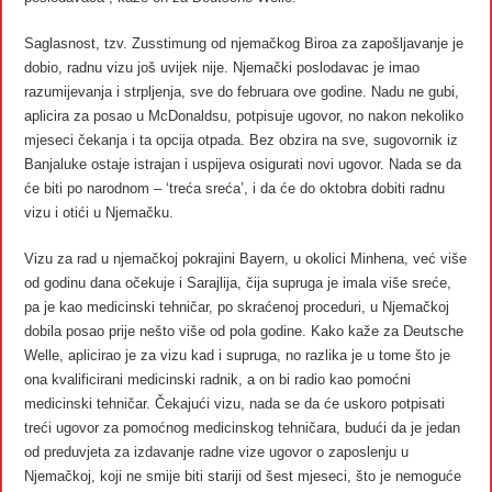
Saglasnost, tzv. Zusstimung od njemačkog Biroa za zapošljavanje je
dobio, radnu vizu još uvijek nije. Njemački poslodavac je imao
razumijevanja i strpljenja, sve do februara ove godine. Nadu ne gubi,
aplicira za posao u McDonaldsu, potpisuje ugovor, no nakon nekoliko
mjeseci čekanja i ta opcija otpada. Bez obzira na sve, sugovornik iz
Banjaluke ostaje istrajan i uspijeva osigurati novi ugovor. Nada se da
će biti po narodnom – ‘treća sreća’, i da će do oktobra dobiti radnu
vizu i otići u Njemačku.
Vizu za rad u njemačkoj pokrajini Bayern, u okolici Minhena, već više
od godinu dana očekuje i Sarajlija, čija supruga je imala više sreće,
pa je kao medicinski tehničar, po skraćenoj proceduri, u Njemačkoj
dobila posao prije nešto više od pola godine. Kako kaže za Deutsche
Welle, aplicirao je za vizu kad i supruga, no razlika je u tome što je
ona kvalificirani medicinski radnik, a on bi radio kao pomoćni
medicinski tehničar. Čekajući vizu, nada se da će uskoro potpisati
treći ugovor za pomoćnog medicinskog tehničara, budući da je jedan
od preduvjeta za izdavanje radne vize ugovor o zaposlenju u
Njemačkoj, koji ne smije biti stariji od šest mjeseci, što je nemoguće