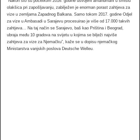
“Nakon što su početkom 2016. godine usvojeni amandmani u smislu
olakšica pri zapošljavanju, zabilježen je enorman porast zahtjeva za
vize u zemljama Zapadnog Balkana. Samo tokom 2017. godine Odjel
za vize u Ambasadi u Sarajevu procesuirao je više od 17.000 takvih
zahtjeva… Na taj način se Sarajevo, baš kao Priština i Beograd,
ubraja među 10 gradova na svijetu u kojima se bilježi najviše
zahtjeva za vize za Njemačku”, kaže se u dopisu njemačkog
Ministarstva vanjskih poslova Deutsche Welleu.