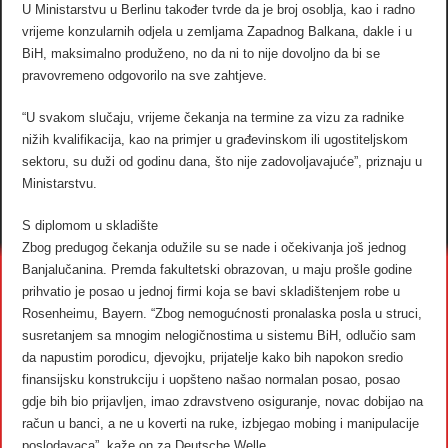
U Ministarstvu u Berlinu također tvrde da je broj osoblja, kao i radno
vrijeme konzularnih odjela u zemljama Zapadnog Balkana, dakle i u
BiH, maksimalno produženo, no da ni to nije dovoljno da bi se
pravovremeno odgovorilo na sve zahtjeve.
“U svakom slučaju, vrijeme čekanja na termine za vizu za radnike
nižih kvalifikacija, kao na primjer u građevinskom ili ugostiteljskom
sektoru, su duži od godinu dana, što nije zadovoljavajuće”, priznaju u
Ministarstvu.
S diplomom u skladište
Zbog predugog čekanja odužile su se nade i očekivanja još jednog
Banjalučanina. Premda fakultetski obrazovan, u maju prošle godine
prihvatio je posao u jednoj firmi koja se bavi skladištenjem robe u
Rosenheimu, Bayern. “Zbog nemogućnosti pronalaska posla u struci,
susretanjem sa mnogim nelogičnostima u sistemu BiH, odlučio sam
da napustim porodicu, djevojku, prijatelje kako bih napokon sredio
finansijsku konstrukciju i uopšteno našao normalan posao, posao
gdje bih bio prijavljen, imao zdravstveno osiguranje, novac dobijao na
račun u banci, a ne u koverti na ruke, izbjegao mobing i manipulacije
poslodavaca”, kaže on za Deutsche Welle.