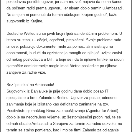
poslodavac poništiti ugovor, jer sam mu već najavio da nema šanse
da počnem raditi prema ugovoru, jer nisam dobio termin u Ambasadi.
Ne smijem ni pomenuti da termin očekujem krajem godine”, kaže
sugovornik iz Krajine.
Deutsche Welleu su se javili brojni ljudi sa identičnim problemom. U
istom su stanju – očajni, ogorčeni, preplašeni. Svoje probleme rado
iznose, pokazuju dokumente, mole za pomoć, ali insistiraju na
anonimnosti, budući da egzistencija mnogih od njih još uvijek zavisi
od nekog poslodavca u BiH, a boje se i da bi njihove kritike na račun
njemačke administracije mogle imati štetne posljedice po njihove
zahtjeve za radne vize.
Bez ‘pritiska’ na Ambasadu!
Sugovornik iz Banjaluke je prije godinu dana dobio posao IT
specijaliste u firmi Zalando u Berlinu. Ugovor za posao, odnosno
zanimanje koje je izlistano kao deficitarno zanimanje na tzv.
Positivliste njemačkog Biroa za zapošljavanje (Agentur fur Arbeit)
dobio je na neodređeno vrijeme, uz šestomjesečni probni rad, te se
odmah obratio Ambasadi u Sarajevu za termin za radnu dozvolu, no
termin se stalno pomjerao, kao i molbe firmi Zalando za odlaganje