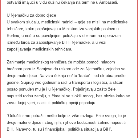
ostvariti imajući u vidu dužinu čekanja na termine u Ambasadi.
U Njemačku za dobro djece
U svakom slučaju, medicinski radnici – gdje se misli na medicinske
tehničare, kako pojašnjavaju u Ministarstvu vanjskih poslova u
Berlinu, u nešto su povoljnijem položaju s obzirom na sporazum
između biroa za zapošljavanje BiH i Njemačke, a u vezi
zapošljavanja medicinskih tehničara.
Zanimanje medicinskog tehničara će možda pomoći mladom
bračnom paru iz Sarajeva da uskoro ode za Njemačku, zajedno sa
dvoje male djece. Na vizu čekaju nešto ‘kraće’ – od oktobra prošle
godine. Suprug već godinama radi u transportu i logistici, a sličan
posao ponuđen mu je i u Njemačkoj. Pojašnjavaju zašto žele
napustiti rodnu zemlju, s čime bi se složili mnogi, bez obzira kako se
zovu, kojoj vjeri, naciji ili političkoj opciji pripadaju:
“Odlučili smo potražiti nešto bolje iz više razloga. Prije svega, to je
dvoje malene djece i zbog njih, njihove budućnosti želimo napustiti
BiH. Naravno, tu su i financijska i politička situacija u BiH”.