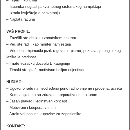
– Prijem i kontrola
– Isporuka i ugradnja kvalitetnog sistemskog namještaja
– Izrada izvještaja o prihvatanju
– Naplata računa
VAŠ PROFIL:
– Završili ste obuku u zanatskom sektoru
– Već ste radili kao monter namještaja
– Vrlo dobar njemački jezik u govoru i pismu, poznavanje engleskog
jezika je prednost
– Imate vozačku dozvolu B kategorije
– Timski ste igrač, motivisan i ciljno orijentisan
NUDIMO:
– Ugovor o radu na neodređeno puno radno vrijeme i procenat učinka
– Kompanija smo sa zdravom korporativnom kulturom
– Jasan pravac i jedinstven koncept
– Motivirani i kooperativni tim
– Atraktivni popusti kupovine za zaposlenike
KONTAKT: