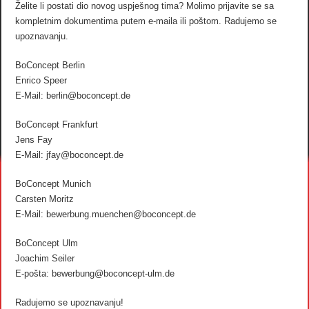
Želite li postati dio novog uspješnog tima? Molimo prijavite se sa
kompletnim dokumentima putem e-maila ili poštom. Radujemo se
upoznavanju.
BoConcept Berlin
Enrico Speer
E-Mail: berlin@boconcept.de
BoConcept Frankfurt
Jens Fay
E-Mail: jfay@boconcept.de
BoConcept Munich
Carsten Moritz
E-Mail: bewerbung.muenchen@boconcept.de
BoConcept Ulm
Joachim Seiler
E-pošta: bewerbung@boconcept-ulm.de
Radujemo se upoznavanju!