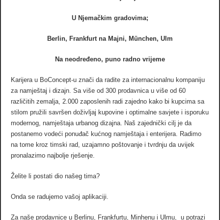
U Njemačkim gradovima;
Berlin, Frankfurt na Majni, München, Ulm
Na neodređeno, puno radno vrijeme
Karijera u BoConcept-u znači da radite za internacionalnu kompaniju
za namještaj i dizajn. Sa više od 300 prodavnica u više od 60
različitih zemalja, 2.000 zaposlenih radi zajedno kako bi kupcima sa
stilom pružili savršen doživljaj kupovine i optimalne savjete i isporuku
modernog, namještaja urbanog dizajna. Naš zajednički cilj je da
postanemo vodeći ponuđač kućnog namještaja i enterijera. Radimo
na tome kroz timski rad, uzajamno poštovanje i tvrdnju da uvijek
pronalazimo najbolje rješenje.
Želite li postati dio našeg tima?
Onda se radujemo vašoj aplikaciji.
Za naše prodavnice u Berlinu, Frankfurtu, Minhenu i Ulmu, u potrazi