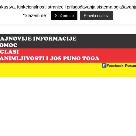
 iskustva, funkcionalnosti stranice i prilagođavanja sistema oglašav
Facebook Demo
Facebook Demo
Hide Ads for Premium Members
Hide
“Slažem se”.
Slažem se
Pravila i uslovi
mo
NjemačkaPosao.com
O NAMA
PRAVILA I USLOVI