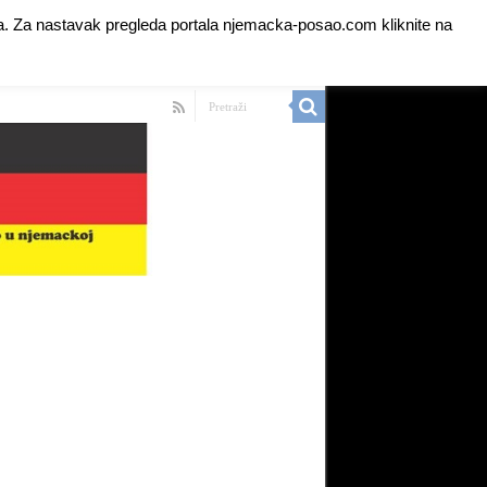
anja. Za nastavak pregleda portala njemacka-posao.com kliknite na
 Ads for Premium Members