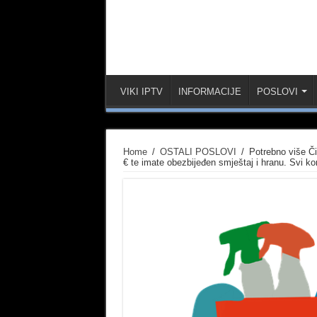
VIKI IPTV
INFORMACIJE
POSLOVI
Home
/
OSTALI POSLOVI
/
Potrebno više Či
€ te imate obezbijeđen smještaj i hranu. Svi ko