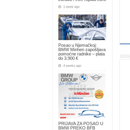
1 week ago
Posao u Njemačkoj:
BMW Minhen zapošljava
pomoćne radnike – plata
do 3.900 €
4 weeks ago
PRIJAVA ZA POSAO U
BMW PREKO BFB