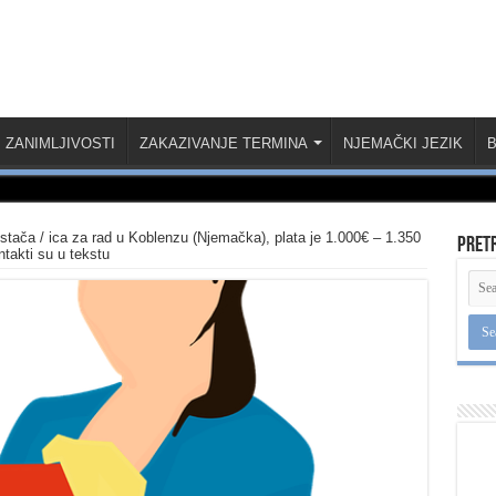
ZANIMLJIVOSTI
ZAKAZIVANJE TERMINA
NJEMAČKI JEZIK
B
stača / ica za rad u Koblenzu (Njemačka), plata je 1.000€ – 1.350
Pret
ntakti su u tekstu