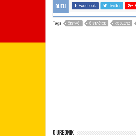
Facebook
Twitter
Dijeli
Tags
ČISTAČI
ČISTAČICE
KOBLENZ
O urednik