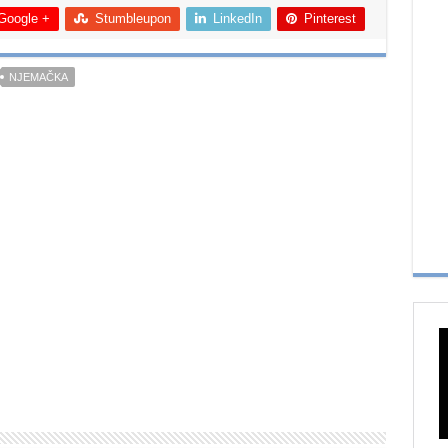
Google +
Stumbleupon
LinkedIn
Pinterest
NJEMAČKA