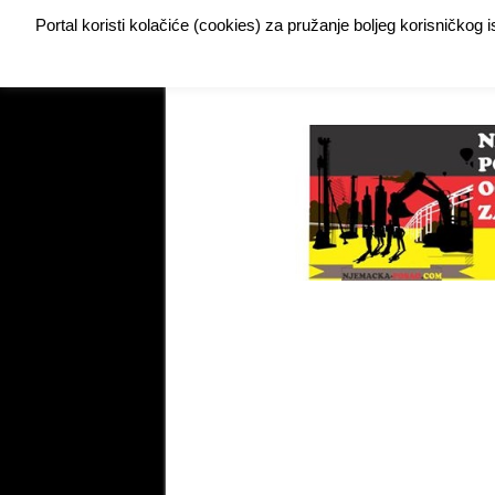
Portal koristi kolačiće (cookies) za pružanje boljeg korisničkog
Buy Adspace
DODAJTE VAŠ OGLAS ZA POSAO
My Instagram Feed Demo
My Instagram Feed De