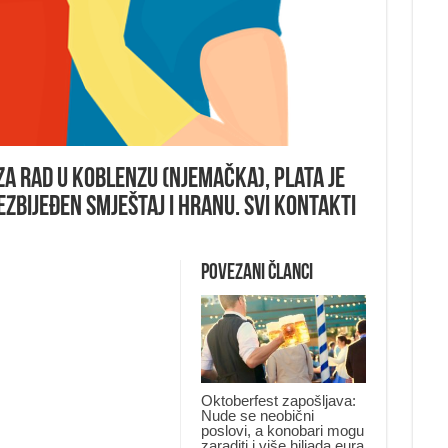
za rad u Koblenzu (Njemačka), plata je
ezbijeđen smještaj i hranu. Svi kontakti
Povezani članci
Oktoberfest zapošljava:
Nude se neobični
poslovi, a konobari mogu
zaraditi i više hiljada eura