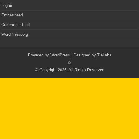
Log in
Entries feed
Comments feed
WordPress.org
Powered by
WordPress
| Designed by
TieLabs
© Copyright 2026, All Rights Reserved