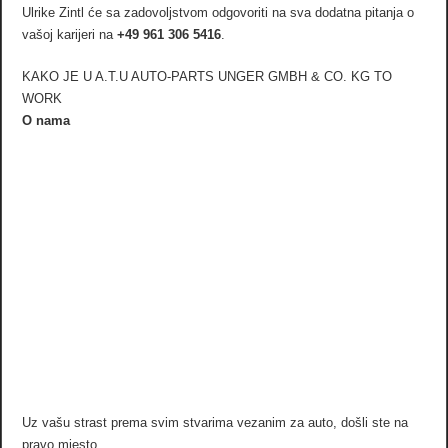
Ulrike Zintl će sa zadovoljstvom odgovoriti na sva dodatna pitanja o
vašoj karijeri na
+49 961 306 5416
.
KAKO JE U A.T.U AUTO-PARTS UNGER GMBH & CO. KG TO
WORK
O nama
Uz vašu strast prema svim stvarima vezanim za auto, došli ste na
pravo mjesto.