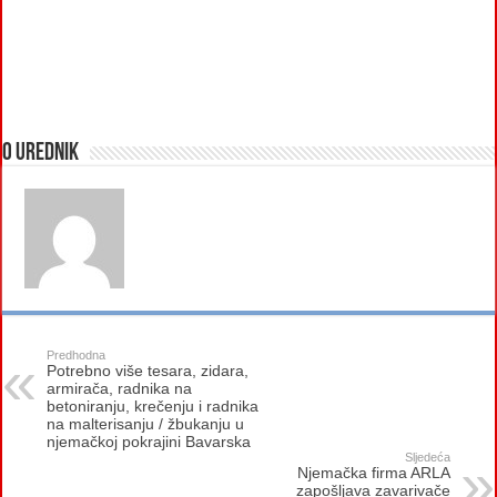
O urednik
Predhodna
Potrebno više tesara, zidara,
armirača, radnika na
betoniranju, krečenju i radnika
na malterisanju / žbukanju u
njemačkoj pokrajini Bavarska
Sljedeća
Njemačka firma ARLA
zapošljava zavarivače