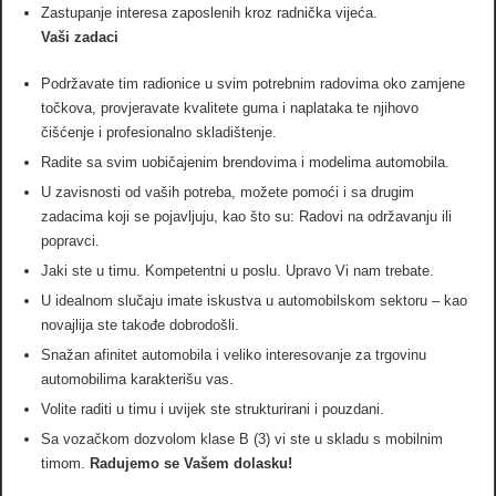
Zastupanje interesa zaposlenih kroz radnička vijeća.
Vaši zadaci
Podržavate tim radionice u svim potrebnim radovima oko zamjene
točkova, provjeravate kvalitete guma i naplataka te njihovo
čišćenje i profesionalno skladištenje.
Radite sa svim uobičajenim brendovima i modelima automobila.
U zavisnosti od vaših potreba, možete pomoći i sa drugim
zadacima koji se pojavljuju, kao što su: Radovi na održavanju ili
popravci.
Jaki ste u timu. Kompetentni u poslu. Upravo Vi nam trebate.
U idealnom slučaju imate iskustva u automobilskom sektoru – kao
novajlija ste takođe dobrodošli.
Snažan afinitet automobila i veliko interesovanje za trgovinu
automobilima karakterišu vas.
Volite raditi u timu i uvijek ste strukturirani i pouzdani.
Sa vozačkom dozvolom klase B (3) vi ste u skladu s mobilnim
timom.
Radujemo se Vašem dolasku!