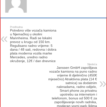
Predhodna
Potrebno više vozača kamiona
u Njemačkoj u okolini
Mannheima. Radi se lokalni
prevoz u krugu od 150 km.
Regulisano radno vrijeme: 5
dana / 48 sati, redovna i dobra
plata moderna vozila marke
Mercedes, uredno radno
okruženje, 12€ / dan dnevnice
Sljedeća
Janssen GmbH zapošljava
vozače kamiona na puno radno
vrijeme ili djelimično (450€
mjesečno) Atraktivna plata (14 €
satnica) sa dodatnim
naknadama, radno odijelo,
Smart phone za privatnu
upotrebu sa internetom i
telefonom, bonus od 500 € za
zapošljavanje novih radnika,
moderan vozni park (klima