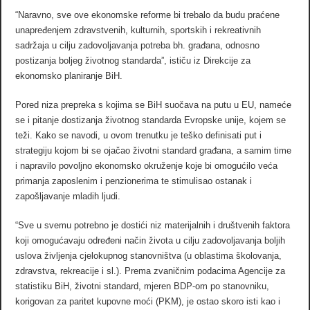
“Naravno, sve ove ekonomske reforme bi trebalo da budu praćene
unapređenjem zdravstvenih, kulturnih, sportskih i rekreativnih
sadržaja u cilju zadovoljavanja potreba bh. građana, odnosno
postizanja boljeg životnog standarda”, ističu iz Direkcije za
ekonomsko planiranje BiH.
Pored niza prepreka s kojima se BiH suočava na putu u EU, nameće
se i pitanje dostizanja životnog standarda Evropske unije, kojem se
teži. Kako se navodi, u ovom trenutku je teško definisati put i
strategiju kojom bi se ojačao životni standard građana, a samim time
i napravilo povoljno ekonomsko okruženje koje bi omogućilo veća
primanja zaposlenim i penzionerima te stimulisao ostanak i
zapošljavanje mladih ljudi.
“Sve u svemu potrebno je dostići niz materijalnih i društvenih faktora
koji omogućavaju određeni način života u cilju zadovoljavanja boljih
uslova življenja cjelokupnog stanovništva (u oblastima školovanja,
zdravstva, rekreacije i sl.). Prema zvaničnim podacima Agencije za
statistiku BiH, životni standard, mjeren BDP-om po stanovniku,
korigovan za paritet kupovne moći (PKM), je ostao skoro isti kao i