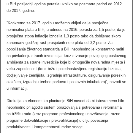
u BiH posljednji godina porasle ukoliko se posmatra period od 2012.
do 2017. godine.
“Konkretno za 2017. godinu možemo vidjeti da je prosječna
nominalna plata u BiH, u odnosu na 2016. porasla za 1,5 posto, da je
prosječna stopa inflacije iznosila 1,3 posto tako da dobijemo skoro
zanemariv godišnji rast prosječnih neto plata od 0,2 posto. Za
poboljšanje životnog standarda u BiH neophodno je konstantno raditi
na privlačenju stranih investicija, kroz stvaranje povoljnijeg poslovnog
ambijenta za strane investicije koje bi omogućile nova radna mjesta i
veću zaposlenost (kroz bržu i pojednostavljenu registraciju biznisa,
dodjeljivanje zemljišta, izgradnju infrastrukture, osiguravanje poreskih
olakšica, izgradnju techno parkova i poslovnih inkubatora)”, navodi se
u informaciji.
Direkcija za ekonomsko planiranje BiH navodi da bi istovremeno bilo
neophodno prilagoditi sistem obrazovanja s potrebama i reformama
na tržištu rada (kroz programe profesionalnog usavršavanja, razne
programe dokvalifikacije i prekvalifikacije) u cilju povećanja
produktivnosti i kompetentnosti radne snage.