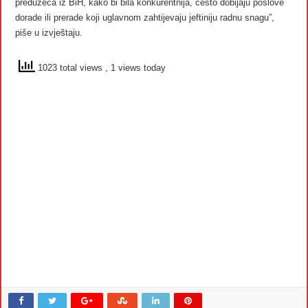
preduzeća iz BiH, kako bi bila konkurentnija, često dobijaju poslove
dorade ili prerade koji uglavnom zahtijevaju jeftiniju radnu snagu”,
piše u izvještaju.
1023 total views
, 1 views today