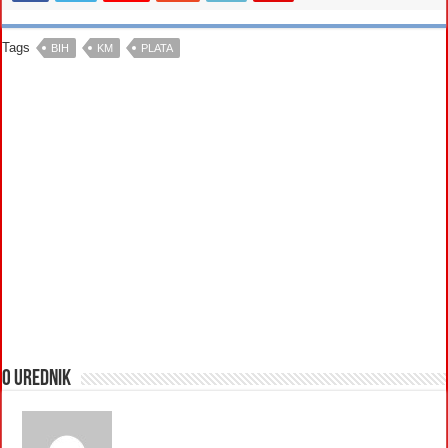
Tags
BIH
KM
PLATA
O urednik