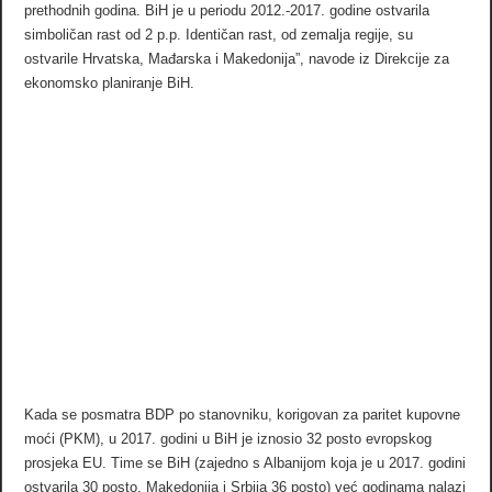
prethodnih godina. BiH je u periodu 2012.-2017. godine ostvarila
simboličan rast od 2 p.p. Identičan rast, od zemalja regije, su
ostvarile Hrvatska, Mađarska i Makedonija”, navode iz Direkcije za
ekonomsko planiranje BiH.
Kada se posmatra BDP po stanovniku, korigovan za paritet kupovne
moći (PKM), u 2017. godini u BiH je iznosio 32 posto evropskog
prosjeka EU. Time se BiH (zajedno s Albanijom koja je u 2017. godini
ostvarila 30 posto, Makedonija i Srbija 36 posto) već godinama nalazi