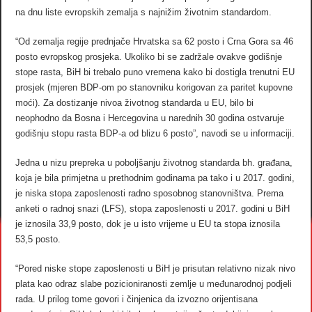
na dnu liste evropskih zemalja s najnižim životnim standardom.
“Od zemalja regije prednjače Hrvatska sa 62 posto i Crna Gora sa 46
posto evropskog prosjeka. Ukoliko bi se zadržale ovakve godišnje
stope rasta, BiH bi trebalo puno vremena kako bi dostigla trenutni EU
prosjek (mjeren BDP-om po stanovniku korigovan za paritet kupovne
moći). Za dostizanje nivoa životnog standarda u EU, bilo bi
neophodno da Bosna i Hercegovina u narednih 30 godina ostvaruje
godišnju stopu rasta BDP-a od blizu 6 posto”, navodi se u informaciji.
Jedna u nizu prepreka u poboljšanju životnog standarda bh. građana,
koja je bila primjetna u prethodnim godinama pa tako i u 2017. godini,
je niska stopa zaposlenosti radno sposobnog stanovništva. Prema
anketi o radnoj snazi (LFS), stopa zaposlenosti u 2017. godini u BiH
je iznosila 33,9 posto, dok je u isto vrijeme u EU ta stopa iznosila
53,5 posto.
“Pored niske stope zaposlenosti u BiH je prisutan relativno nizak nivo
plata kao odraz slabe pozicioniranosti zemlje u međunarodnoj podjeli
rada. U prilog tome govori i činjenica da izvozno orijentisana