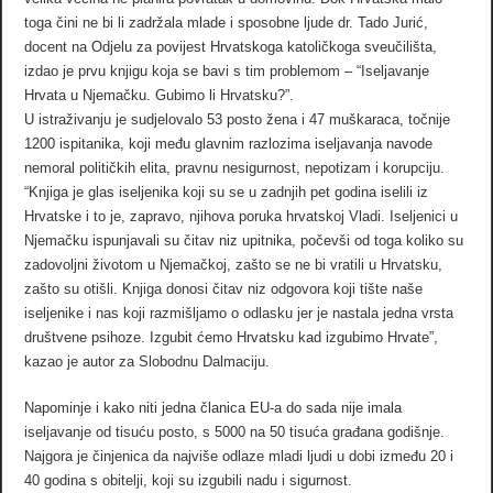
toga čini ne bi li zadržala mlade i sposobne ljude dr. Tado Jurić,
docent na Odjelu za povijest Hrvatskoga katoličkoga sveučilišta,
izdao je prvu knjigu koja se bavi s tim problemom – “Iseljavanje
Hrvata u Njemačku. Gubimo li Hrvatsku?”.
U istraživanju je sudjelovalo 53 posto žena i 47 muškaraca, točnije
1200 ispitanika, koji među glavnim razlozima iseljavanja navode
nemoral političkih elita, pravnu nesigurnost, nepotizam i korupciju.
“Knjiga je glas iseljenika koji su se u zadnjih pet godina iselili iz
Hrvatske i to je, zapravo, njihova poruka hrvatskoj Vladi. Iseljenici u
Njemačku ispunjavali su čitav niz upitnika, počevši od toga koliko su
zadovoljni životom u Njemačkoj, zašto se ne bi vratili u Hrvatsku,
zašto su otišli. Knjiga donosi čitav niz odgovora koji tište naše
iseljenike i nas koji razmišljamo o odlasku jer je nastala jedna vrsta
društvene psihoze. Izgubit ćemo Hrvatsku kad izgubimo Hrvate”,
kazao je autor za Slobodnu Dalmaciju.
Napominje i kako niti jedna članica EU-a do sada nije imala
iseljavanje od tisuću posto, s 5000 na 50 tisuća građana godišnje.
Najgora je činjenica da najviše odlaze mladi ljudi u dobi između 20 i
40 godina s obitelji, koji su izgubili nadu i sigurnost.