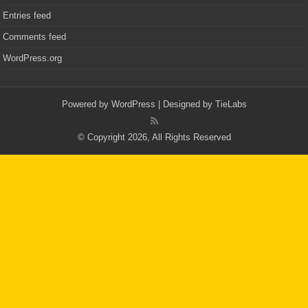
Entries feed
Comments feed
WordPress.org
Powered by
WordPress
| Designed by
TieLabs
© Copyright 2026, All Rights Reserved