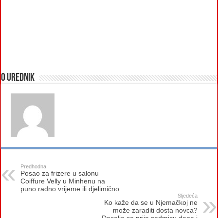
O urednik
Predhodna
Posao za frizere u salonu
Coiffure Velly u Minhenu na
puno radno vrijeme ili djelimično
Sljedeća
Ko kaže da se u Njemačkoj ne
može zaraditi dosta novca?
Doselio se prije sedmicu dana i