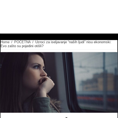
Home
/
POČETNA
/
Uzroci za iseljavanje “naših ljudi” nisu ekonomski:
Evo zašto su pojedini otišli?