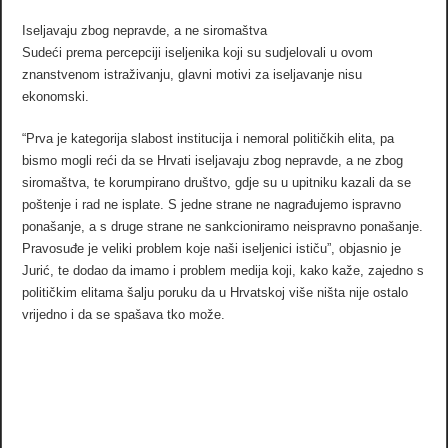
Iseljavaju zbog nepravde, a ne siromaštva
Sudeći prema percepciji iseljenika koji su sudjelovali u ovom
znanstvenom istraživanju, glavni motivi za iseljavanje nisu
ekonomski.
“Prva je kategorija slabost institucija i nemoral političkih elita, pa
bismo mogli reći da se Hrvati iseljavaju zbog nepravde, a ne zbog
siromaštva, te korumpirano društvo, gdje su u upitniku kazali da se
poštenje i rad ne isplate. S jedne strane ne nagrađujemo ispravno
ponašanje, a s druge strane ne sankcioniramo neispravno ponašanje.
Pravosuđe je veliki problem koje naši iseljenici ističu”, objasnio je
Jurić, te dodao da imamo i problem medija koji, kako kaže, zajedno s
političkim elitama šalju poruku da u Hrvatskoj više ništa nije ostalo
vrijedno i da se spašava tko može.