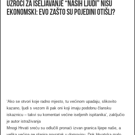
Uzroci za iseljavanje “naših ljudi” nisu
ekonomski: Evo zašto su pojedini otišli?
‘Ako se otvori koje radno mjesto, tu većinom upadaju, slikovito
kazano, ljudi s vezom ili pak oni koji imaju podobnu člansku
iskaznicu – takvi su komentari većine iseljenih ispitanika’, zaključio
je autor istraživanja
Mnogi Hrvati sreću su odlučili pronaći izvan granica lijepe naše, a
velika većina ne planira povratak u domovinu. Dok Hrvatska malo