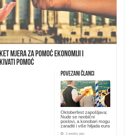
ket mjera za pomoć ekonomiji i
kivati pomoć
Povezani članci
Oktoberfest zapošljava:
Nude se neobični
poslovi, a konobari mogu
zaraditi i više hiljada eura
2 weeks ago