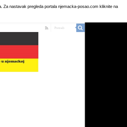
anja. Za nastavak pregleda portala njemacka-posao.com kliknite na
 Ads for Premium Members