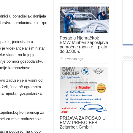
nici u ponedjeljak donijela
rstvu i građanima koji trpe
Posao u Njemačkoj:
 paket, jedinstven u
BMW Minhen zapošljava
pomoćne radnike – plata
 je vicekancelar i ministar
do 3.900 €
ke vlade, na kojoj je
4 weeks ago
anje pomoći gospodarstvu i
mije koronavirusa.
ovo zaduženje u visini od
a želi, “unatoč ogromnim
adna mjesta i gospodarska
ajedničkoj konferenciji za
PRIJAVA ZA POSAO U
oći za male poduzetnike.
BMW PREKO BFB
Zeitarbeit GmbH
ašim poduzećima u ovoj