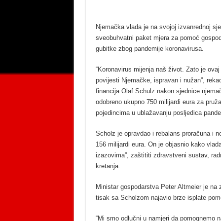
Njemačka vlada je na svojoj izvanrednoj sjed
sveobuhvatni paket mjera za pomoć gospoda
gubitke zbog pandemije koronavirusa.
“Koronavirus mijenja naš život. Zato je ovaj
povijesti Njemačke, ispravan i nužan”, rekao
financija Olaf Schulz nakon sjednice njemač
odobreno ukupno 750 milijardi eura za pruž
pojedincima u ublažavanju posljedica pande
Scholz je opravdao i rebalans proračuna i n
156 milijardi eura. On je objasnio kako vlad
izazovima”, zaštititi zdravstveni sustav, r
kretanja.
Ministar gospodarstva Peter Altmeier je na z
tisak sa Scholzom najavio brze isplate pom
“Mi smo odlučni u namjeri da pomognemo n