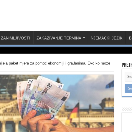
ZANIMLJIVOSTI
ZAKAZIVANJE TERMINA
NJEMAČKI JEZIK
B
ijela paket mjera za pomoć ekonomiji i građanima. Evo ko moze
Pret