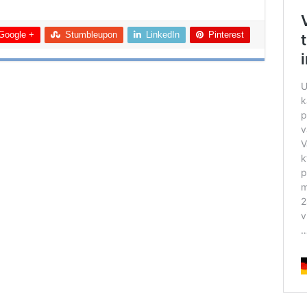
Google +
Stumbleupon
LinkedIn
Pinterest