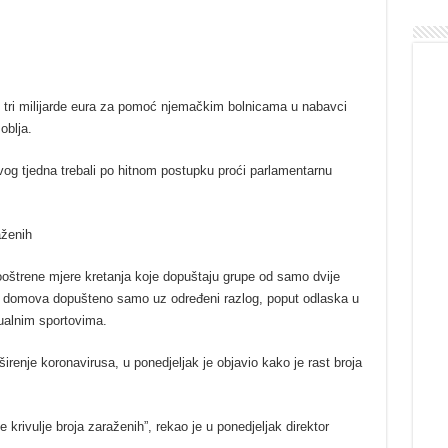
 tri milijarde eura za pomoć njemačkim bolnicama u nabavci
oblja.
vog tjedna trebali po hitnom postupku proći parlamentarnu
aženih
oštrene mjere kretanja koje dopuštaju grupe od samo dvije
e domova dopušteno samo uz određeni razlog, poput odlaska u
dualnim sportovima.
širenje koronavirusa, u ponedjeljak je objavio kako je rast broja
krivulje broja zaraženih”, rekao je u ponedjeljak direktor