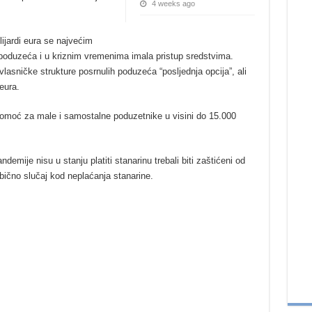
4 weeks ago
ijardi eura se najvećim
 poduzeća i u kriznim vremenima imala pristup sredstvima.
vlasničke strukture posrnulih poduzeća “posljednja opcija”, ali
 eura.
moć za male i samostalne poduzetnike u visini do 15.000
demije nisu u stanju platiti stanarinu trebali biti zaštićeni od
bično slučaj kod neplaćanja stanarine.