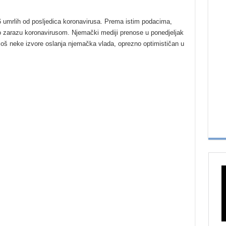
 86 umrlih od posljedica koronavirusa. Prema istim podacima,
o zarazu koronavirusom. Njemački mediji prenose u ponedjeljak
z još neke izvore oslanja njemačka vlada, oprezno optimističan u