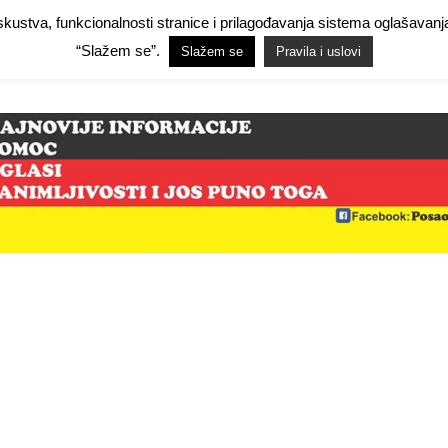
 iskustva, funkcionalnosti stranice i prilagođavanja sistema oglašav
Facebook Demo
Facebook Demo
Hide Ads for Premium Members
Hide
“Slažem se”.
Slažem se
Pravila i uslovi
mo
NjemačkaPosao.com
O NAMA
PRAVILA I USLOVI