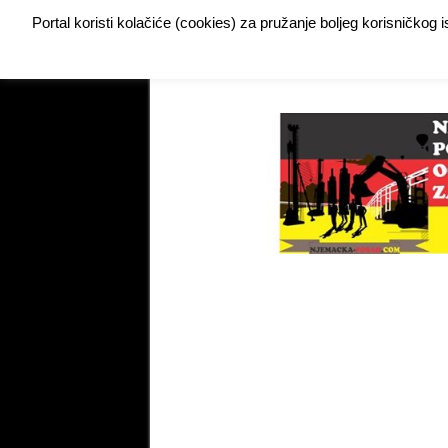
Portal koristi kolačiće (cookies) za pružanje boljeg korisničkog
Buy Adspace
DODAJTE VAŠ OGLAS ZA POSAO
My Instagram Feed Demo
My Instagram Feed De