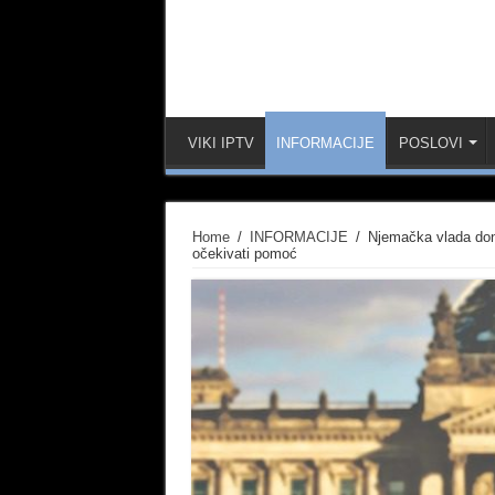
VIKI IPTV
INFORMACIJE
POSLOVI
Home
/
INFORMACIJE
/
Njemačka vlada don
očekivati pomoć