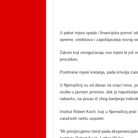
U paket mjera spada i financijska pomoć od
opreme, sredstava i zapošljavanja novog os
Zakoni koji omogućavaju ove mjere bi još o
proceduru.
Pooštrene mjere kretanja, pada krivulja zar
U Njemačkoj su od danas na snazi nove, po
osobe u javnom prostoru, dok je napuštanj
nabavku, na posao ili zbog bavljenja indivi
Institut Robert Koch, koji u Njemačkoj prati 
zaraženih nešto usporen.
“Mi primjećujemo trend pada eksponencijalne 