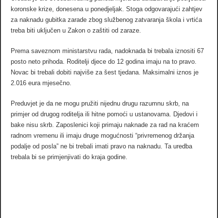
koronske krize, donesena u ponedjeljak. Stoga odgovarajući zahtjev
za naknadu gubitka zarade zbog službenog zatvaranja škola i vrtića
treba biti uključen u Zakon o zaštiti od zaraze.
Prema saveznom ministarstvu rada, nadoknada bi trebala iznositi 67
posto neto prihoda. Roditelji djece do 12 godina imaju na to pravo.
Novac bi trebali dobiti najviše za šest tjedana. Maksimalni iznos je
2.016 eura mjesečno.
Preduvjet je da ne mogu pružiti nijednu drugu razumnu skrb, na
primjer od drugog roditelja ili hitne pomoći u ustanovama. Djedovi i
bake nisu skrb. Zaposlenici koji primaju naknade za rad na kraćem
radnom vremenu ili imaju druge mogućnosti “privremenog držanja
podalje od posla” ne bi trebali imati pravo na naknadu. Ta uredba
trebala bi se primjenjivati ​​do kraja godine.