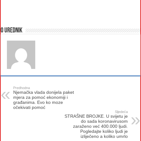
O urednik
Predhodna
Njemačka vlada donijela paket
mjera za pomoć ekonomiji i
građanima. Evo ko moze
očekivati pomoć
Sljedeća
STRAŠNE BROJKE. U svijetu je
do sada koronavirusom
zaraženo već 400.000 ljudi.
Pogledajte koliko ljudi je
izliječeno a koliko umrlo