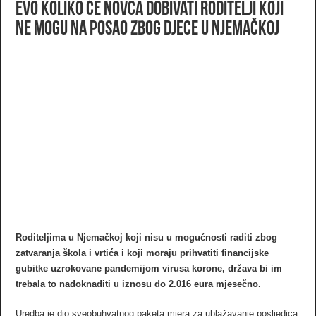
Evo koliko će novca dobivati roditelji koji
ne mogu na posao zbog djece u Njemačkoj
Roditeljima u Njemačkoj koji nisu u mogućnosti raditi zbog
zatvaranja škola i vrtića i koji moraju prihvatiti financijske
gubitke uzrokovane pandemijom virusa korone, država bi im
trebala to nadoknaditi u iznosu do 2.016 eura mjesečno.
Uredba je dio sveobuhvatnog paketa mjera za ublažavanje posljedica