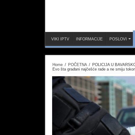
VIKI IPTV
INFORMACIJE
POSLOVI
Home
/
POČETNA
/
POLICIJA U BAVARSKO
Evo šta građani najčešće rade a ne smiju toko