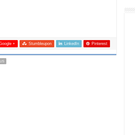
Google +
Stumbleupon
LinkedIn
Pinterest
US