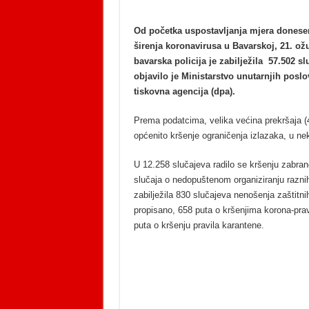
Od početka uspostavljanja mjera donese
širenja koronavirusa u Bavarskoj, 21. ožu
bavarska policija je zabilježila 57.502 sl
objavilo je Ministarstvo unutarnjih poslo
tiskovna agencija (dpa).
Prema podatcima, velika većina prekršaja (
općenito kršenje ograničenja izlazaka, u nek
U 12.258 slučajeva radilo se kršenju zabran
slučaja o nedopuštenom organiziranju raznih
zabilježila 830 slučajeva nenošenja zaštitnih
propisano, 658 puta o kršenjima korona-pra
puta o kršenju pravila karantene.