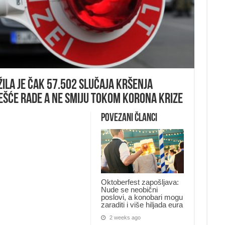
ŽILA JE ČAK 57.502 SLUČAJA KRŠENJA
ešće rade a ne smiju tokom korona krize
Povezani članci
Oktoberfest zapošljava:
Nude se neobični
poslovi, a konobari mogu
zaraditi i više hiljada eura
2 weeks ago