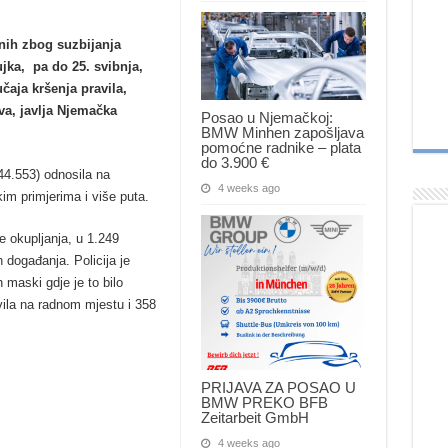
nih zbog suzbijanja
jka, pa do 25. svibnja,
učaja kršenja pravila,
va, javlja Njemačka
Posao u Njemačkoj:
BMW Minhen zapošljava
pomoćne radnike – plata
do 3.900 €
44.553) odnosila na
4 weeks ago
im primjerima i više puta.
e okupljanja, u 1.249
 događanja. Policija je
 maski gdje je to bilo
vila na radnom mjestu i 358
PRIJAVA ZA POSAO U
BMW PREKO BFB
Zeitarbeit GmbH
4 weeks ago