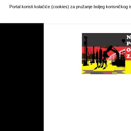
Portal koristi kolačiće (cookies) za pružanje boljeg korisničkog
Buy Adspace
DODAJTE VAŠ OGLAS ZA POSAO
My Instagram Feed Demo
My Instagram Feed De