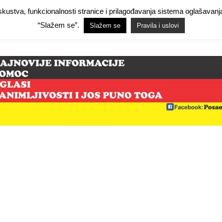
 iskustva, funkcionalnosti stranice i prilagođavanja sistema oglašav
Facebook Demo
Facebook Demo
Hide Ads for Premium Members
Hide
“Slažem se”.
Slažem se
Pravila i uslovi
mo
NjemačkaPosao.com
O NAMA
PRAVILA I USLOVI