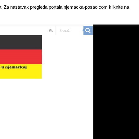
anja. Za nastavak pregleda portala njemacka-posao.com kliknite na
 Ads for Premium Members