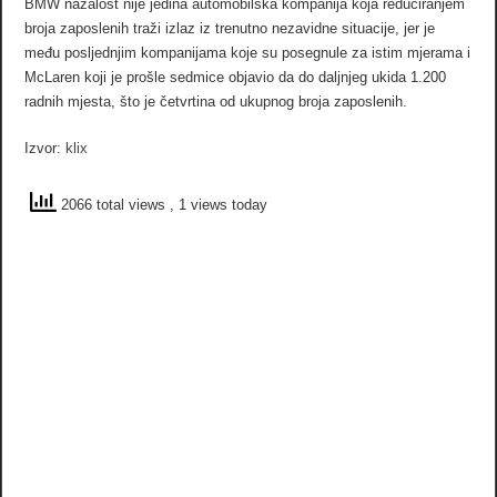
BMW nažalost nije jedina automobilska kompanija koja reduciranjem
broja zaposlenih traži izlaz iz trenutno nezavidne situacije, jer je
među posljednjim kompanijama koje su posegnule za istim mjerama i
McLaren koji je prošle sedmice objavio da do daljnjeg ukida 1.200
radnih mjesta, što je četvrtina od ukupnog broja zaposlenih.
Izvor:
klix
2066 total views
, 1 views today