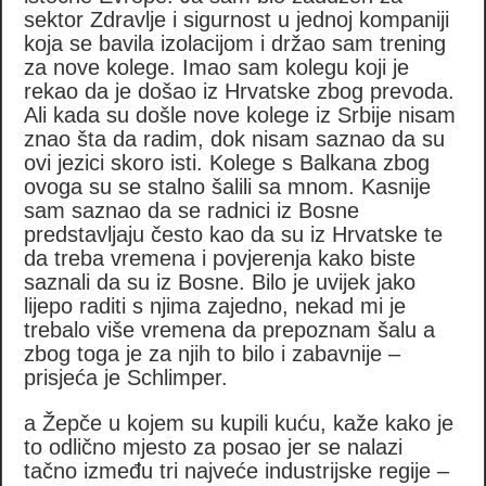
sektor Zdravlje i sigurnost u jednoj kompaniji
koja se bavila izolacijom i držao sam trening
za nove kolege. Imao sam kolegu koji je
rekao da je došao iz Hrvatske zbog prevoda.
Ali kada su došle nove kolege iz Srbije nisam
znao šta da radim, dok nisam saznao da su
ovi jezici skoro isti. Kolege s Balkana zbog
ovoga su se stalno šalili sa mnom. Kasnije
sam saznao da se radnici iz Bosne
predstavljaju često kao da su iz Hrvatske te
da treba vremena i povjerenja kako biste
saznali da su iz Bosne. Bilo je uvijek jako
lijepo raditi s njima zajedno, nekad mi je
trebalo više vremena da prepoznam šalu a
zbog toga je za njih to bilo i zabavnije –
prisjeća je Schlimper.
a Žepče u kojem su kupili kuću, kaže kako je
to odlično mjesto za posao jer se nalazi
tačno između tri najveće industrijske regije –