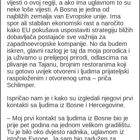
vijesti o ovoj regiji, a ako ima uglavnom to su
neke loše vijesti. A Bosna je jedna od
najbližih zemalja van Evropske unije. Ima
spor ali stabilan ekonomski rast a naročito
kako EU pokušava uspostaviti strategiju bližih
dobavljača postajaće sve važnija za
zapadnoevropske kompanije. No da budem
iskren, glavni razlog je taj da moja porodica i
ja uživamo u prelijepoj prirodi, odlascima na
plivanje na Tajanu, brojnim restoranima koji
su gotovo uvijek otvoreni i ljudima prijateljski
raspoloženim i otvorenog uma – priča
Schlimper.
Ispričao nam je i kako su izgledali njegovi prvi
kontakti sa ljudima iz Bosne i Hercegovine.
– Moj prvi kontakt sa ljudima iz Bosne bio je
prije pet godina na jednom velikom gradilištu.
Tu je bilo oko dvjesto radnika, uglavnom iz
istočne Evrope. Ja sam bio zadužen za