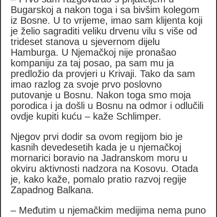
Bugarskoj a nakon toga i sa bivšim kolegom
iz Bosne. U to vrijeme, imao sam klijenta koji
je želio sagraditi veliku drvenu vilu s više od
trideset stanova u sjevernom dijelu
Hamburga. U Njemačkoj nije pronašao
kompaniju za taj posao, pa sam mu ja
predložio da provjeri u Krivaji. Tako da sam
imao razlog za svoje prvo poslovno
putovanje u Bosnu. Nakon toga smo moja
porodica i ja došli u Bosnu na odmor i odlučili
ovdje kupiti kuću – kaže Schlimper.
Njegov prvi dodir sa ovom regijom bio je
kasnih devedesetih kada je u njemačkoj
mornarici boravio na Jadranskom moru u
okviru aktivnosti nadzora na Kosovu. Otada
je, kako kaže, pomalo pratio razvoj regije
Zapadnog Balkana.
– Međutim u njemačkim medijima nema puno