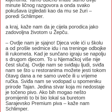
minute ličnog razgovora a onda svako
pokušava izgledati kao da mu se žuri –
poredi Schlimper.
a kraj, kaže nam da je cijela porodica jako
zadovoljna životom u Žepču.
– Ovdje nam je sjajno! Djeca vole ići u školu
a od prošle sedmice idu i na treninge odbojke
ili rukometa. Kad je sunčano igraju se napolju
s drugom djecom. To u Njemačkoj više nije
čest slučaj. Ovdje nam se sviđaju ljudi, sviđa
nam se što u restoranima možete jesti tokom
čitavg dana a ne samo uveče ili u vrijeme
ručka. Sviđa nam se vodopad u spomeniku
prirode Tajan. Jedina stvar koja mi nedostaje
je točeno pivo. Ako bih mogao nešto
promijeniti to bi bio lokal sa buretom
Sarajevsko Premium piva – kaže nam
Schlimper.