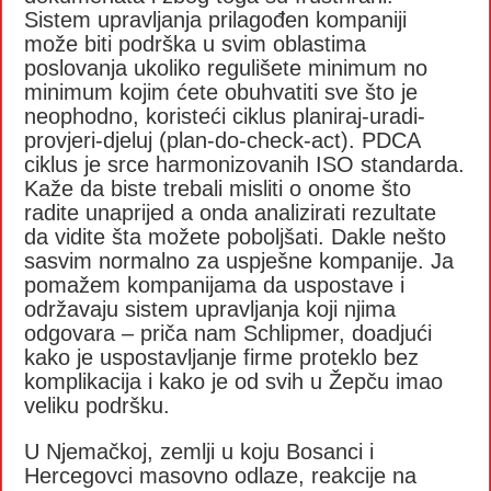
Sistem upravljanja prilagođen kompaniji
može biti podrška u svim oblastima
poslovanja ukoliko regulišete minimum no
minimum kojim ćete obuhvatiti sve što je
neophodno, koristeći ciklus planiraj-uradi-
provjeri-djeluj (plan-do-check-act). PDCA
ciklus je srce harmonizovanih ISO standarda.
Kaže da biste trebali misliti o onome što
radite unaprijed a onda analizirati rezultate
da vidite šta možete poboljšati. Dakle nešto
sasvim normalno za uspješne kompanije. Ja
pomažem kompanijama da uspostave i
održavaju sistem upravljanja koji njima
odgovara – priča nam Schlipmer, doadjući
kako je uspostavljanje firme proteklo bez
komplikacija i kako je od svih u Žepču imao
veliku podršku.
U Njemačkoj, zemlji u koju Bosanci i
Hercegovci masovno odlaze, reakcije na