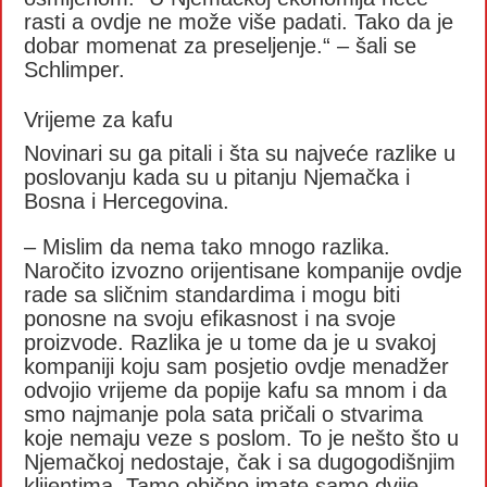
rasti a ovdje ne može više padati. Tako da je
dobar momenat za preseljenje.“ – šali se
Schlimper.
Vrijeme za kafu
Novinari su ga pitali i šta su najveće razlike u
poslovanju kada su u pitanju Njemačka i
Bosna i Hercegovina.
– Mislim da nema tako mnogo razlika.
Naročito izvozno orijentisane kompanije ovdje
rade sa sličnim standardima i mogu biti
ponosne na svoju efikasnost i na svoje
proizvode. Razlika je u tome da je u svakoj
kompaniji koju sam posjetio ovdje menadžer
odvojio vrijeme da popije kafu sa mnom i da
smo najmanje pola sata pričali o stvarima
koje nemaju veze s poslom. To je nešto što u
Njemačkoj nedostaje, čak i sa dugogodišnjim
klijentima. Tamo obično imate samo dvije