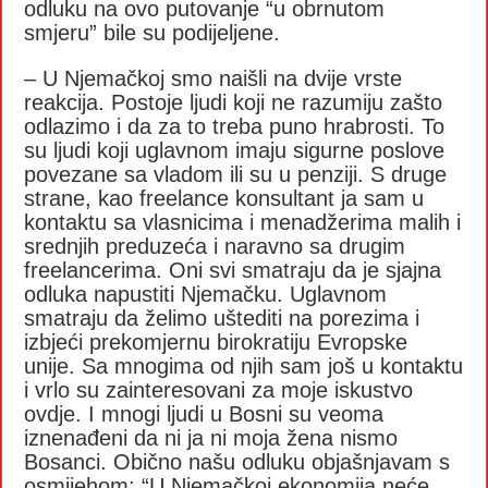
odluku na ovo putovanje “u obrnutom
smjeru” bile su podijeljene.
– U Njemačkoj smo naišli na dvije vrste
reakcija. Postoje ljudi koji ne razumiju zašto
odlazimo i da za to treba puno hrabrosti. To
su ljudi koji uglavnom imaju sigurne poslove
povezane sa vladom ili su u penziji. S druge
strane, kao freelance konsultant ja sam u
kontaktu sa vlasnicima i menadžerima malih i
srednjih preduzeća i naravno sa drugim
freelancerima. Oni svi smatraju da je sjajna
odluka napustiti Njemačku. Uglavnom
smatraju da želimo uštediti na porezima i
izbjeći prekomjernu birokratiju Evropske
unije. Sa mnogima od njih sam još u kontaktu
i vrlo su zainteresovani za moje iskustvo
ovdje. I mnogi ljudi u Bosni su veoma
iznenađeni da ni ja ni moja žena nismo
Bosanci. Obično našu odluku objašnjavam s
osmijehom: “U Njemačkoj ekonomija neće