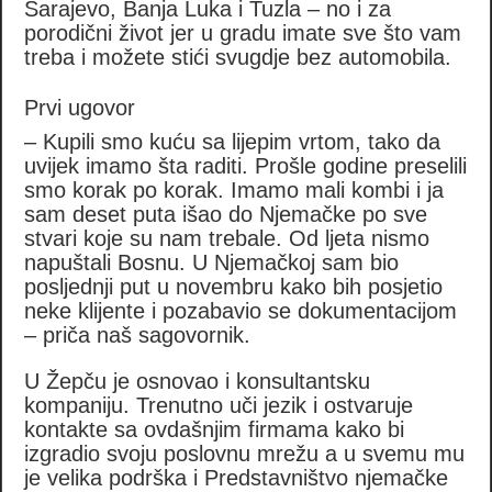
Sarajevo, Banja Luka i Tuzla – no i za
porodični život jer u gradu imate sve što vam
treba i možete stići svugdje bez automobila.
Prvi ugovor
– Kupili smo kuću sa lijepim vrtom, tako da
uvijek imamo šta raditi. Prošle godine preselili
smo korak po korak. Imamo mali kombi i ja
sam deset puta išao do Njemačke po sve
stvari koje su nam trebale. Od ljeta nismo
napuštali Bosnu. U Njemačkoj sam bio
posljednji put u novembru kako bih posjetio
neke klijente i pozabavio se dokumentacijom
– priča naš sagovornik.
U Žepču je osnovao i konsultantsku
kompaniju. Trenutno uči jezik i ostvaruje
kontakte sa ovdašnjim firmama kako bi
izgradio svoju poslovnu mrežu a u svemu mu
je velika podrška i Predstavništvo njemačke