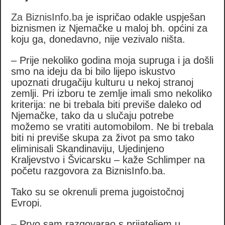
Za BiznisInfo.ba
je ispričao odakle uspješan
biznismen iz Njemačke u maloj bh. općini za
koju ga, donedavno, nije vezivalo ništa.
– Prije nekoliko godina moja supruga i ja došli
smo na ideju da bi bilo lijepo iskustvo
upoznati drugačiju kulturu u nekoj stranoj
zemlji. Pri izboru te zemlje imali smo nekoliko
kriterija: ne bi trebala biti previše daleko od
Njemačke, tako da u slučaju potrebe
možemo se vratiti automobilom. Ne bi trebala
biti ni previše skupa za život pa smo tako
eliminisali Skandinaviju, Ujedinjeno
Kraljevstvo i Švicarsku – kaže Schlimper na
početu razgovora za BiznisInfo.ba.
Tako su se okrenuli prema jugoistočnoj
Evropi.
– Prvo sam razgovarao s prijateljem u