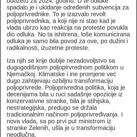
budžetu za 2024. godinu. U te odluke
spadalo je i ukidanje određenih subvencija za
poljoprivrednike. To je izazvalo revolt
poljoprivrednika, a koji nije ni stao kad je
vlada ubrzo kao reakcija na proteste povukla
dio odluka. No ta ishitrena, loše komunicirana
odluka je samo bila povod za ove, po dužini i
radikalnosti, izuzetne proteste.
Iza njih se krije dublje nezadovoljstvo sa
dugogodišnjom poljopirvrednom politikom u
Njemačkoj. Klimatske i ine promjene već
dugo zahtijevaju ozbiljnu transformaciju
poljoprivrede. Poljoprivredna politika, koja je
decenijama bila u ruci sadašnje opozicije iz
konzervativne stranke, bila je stihijska,
nestrategijska, predugo se držala
tradicionalnim načinom poljoprivređivanja. I
nova vlada, sa po prvi put ministrom iz
stranke Zelenih, ušla je u transformaciju
neodlučna.