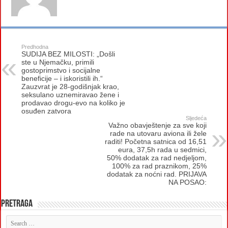
Predhodna
SUDIJA BEZ MILOSTI: „Došli
ste u Njemačku, primili
gostoprimstvo i socijalne
beneficije – i iskoristili ih.“
Zauzvrat je 28-godišnjak krao,
seksulano uznemiravao žene i
prodavao drogu-evo na koliko je
osuđen zatvora
Sljedeća
Važno obavještenje za sve koji
rade na utovaru aviona ili žele
raditi! Početna satnica od 16,51
eura, 37,5h rada u sedmici,
50% dodatak za rad nedjeljom,
100% za rad praznikom, 25%
dodatak za noćni rad. PRIJAVA
NA POSAO:
Pretraga