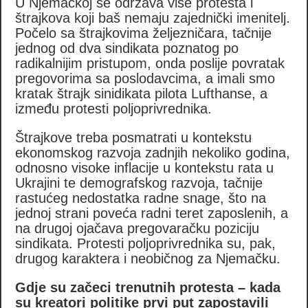
U Njemačkoj se održava više protesta i
štrajkova koji baš nemaju zajednički imenitelj.
Počelo sa štrajkovima željezničara, tačnije
jednog od dva sindikata poznatog po
radikalnijim pristupom, onda poslije povratak
pregovorima sa poslodavcima, a imali smo
kratak štrajk sinidikata pilota Lufthanse, a
između protesti poljoprivrednika.
Štrajkove treba posmatrati u kontekstu
ekonomskog razvoja zadnjih nekoliko godina,
odnosno visoke inflacije u kontekstu rata u
Ukrajini te demografskog razvoja, tačnije
rastućeg nedostatka radne snage, što na
jednoj strani poveća radni teret zaposlenih, a
na drugoj ojačava pregovaračku poziciju
sindikata. Protesti poljoprivrednika su, pak,
drugog karaktera i neobičnog za Njemačku.
Gdje su začeci trenutnih protesta – kada
su kreatori politike prvi put zapostavili