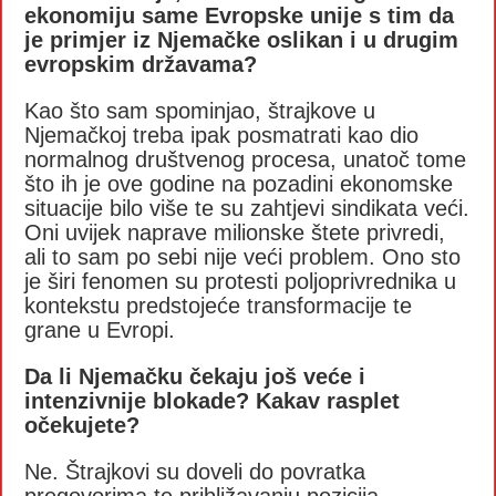
ekonomiju same Evropske unije s tim da
je primjer iz Njemačke oslikan i u drugim
evropskim državama?
Kao što sam spominjao, štrajkove u
Njemačkoj treba ipak posmatrati kao dio
normalnog društvenog procesa, unatoč tome
što ih je ove godine na pozadini ekonomske
situacije bilo više te su zahtjevi sindikata veći.
Oni uvijek naprave milionske štete privredi,
ali to sam po sebi nije veći problem. Ono sto
je širi fenomen su protesti poljoprivrednika u
kontekstu predstojeće transformacije te
grane u Evropi.
Da li Njemačku čekaju još veće i
intenzivnije blokade? Kakav rasplet
očekujete?
Ne. Štrajkovi su doveli do povratka
pregovorima te približavanju pozicija