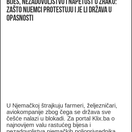
Bijes, nezadovoljstvo i napetost u zraku:
Zašto Nijemci protestuju i je li država u
opasnosti
U Njemačkoj štrajkuju farmeri, željezničari,
aviokompanije zbog čega se država sve
češće nalazi u blokadi. Za portal Klix.ba o
najnovijem valu rastućeg bijesa i
nezadovoljstva njemačkih poljoprivrednika