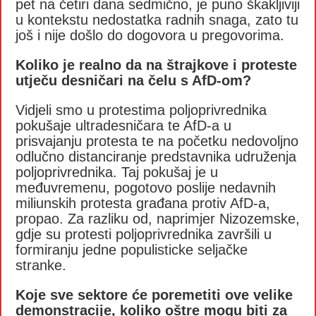
pet na četiri dana sedmično, je puno škakljiviji
u kontekstu nedostatka radnih snaga, zato tu
još i nije došlo do dogovora u pregovorima.
Koliko je realno da na štrajkove i proteste
utječu desničari na čelu s AfD-om?
Vidjeli smo u protestima poljoprivrednika
pokušaje ultradesničara te AfD-a u
prisvajanju protesta te na početku nedovoljno
odlučno distanciranje predstavnika udruženja
poljoprivrednika. Taj pokušaj je u
međuvremenu, pogotovo poslije nedavnih
miliunskih protesta građana protiv AfD-a,
propao. Za razliku od, naprimjer Nizozemske,
gdje su protesti poljoprivrednika završili u
formiranju jedne populisticke seljačke
stranke.
Koje sve sektore će poremetiti ove velike
demonstracije, koliko oštre mogu biti za