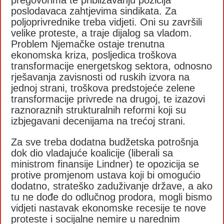
poslodavaca zahtjevima sindikata. Za
poljoprivrednike treba vidjeti. Oni su završili
velike proteste, a traje dijalog sa vladom.
Problem Njemačke ostaje trenutna
ekonomska kriza, posljedica troškova
transformacije energetskog sektora, odnosno
rješavanja zavisnosti od ruskih izvora na
jednoj strani, troškova predstojeće zelene
transformacije privrede na drugoj, te izazovi
raznoraznih strukturalnih reformi koji su
izbjegavani decenijama na trećoj strani.
Za sve treba dodatna budžetska potrošnja
dok dio vladajuće koalicije (liberali sa
ministrom finansije Lindner) te opozicija se
protive promjenom ustava koji bi omogućio
dodatno, strateško zaduživanje države, a ako
tu ne dođe do odlučnog prodora, mogli bismo
vidjeti nastavak ekonomske recesije te nove
proteste i socijalne nemire u narednim