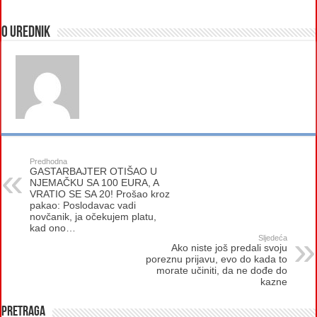
O urednik
Predhodna
GASTARBAJTER OTIŠAO U
NJEMAČKU SA 100 EURA, A
VRATIO SE SA 20! Prošao kroz
pakao: Poslodavac vadi
novčanik, ja očekujem platu,
kad ono…
Sljedeća
Ako niste još predali svoju
poreznu prijavu, evo do kada to
morate učiniti, da ne dođe do
kazne
Pretraga