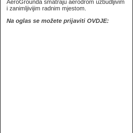
AeroGrounda smatraju aerodrom uzbudljivim
i zanimljivijim radnim mjestom.
Na oglas se možete prijaviti OVDJE: