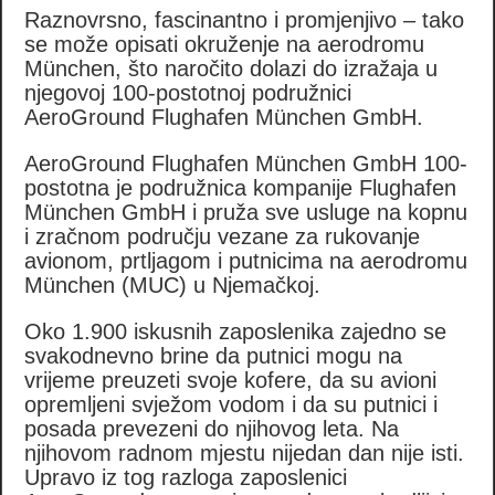
Raznovrsno, fascinantno i promjenjivo – tako
se može opisati okruženje na aerodromu
München, što naročito dolazi do izražaja u
njegovoj 100-postotnoj podružnici
AeroGround Flughafen München GmbH.
AeroGround Flughafen München GmbH 100-
postotna je podružnica kompanije Flughafen
München GmbH i pruža sve usluge na kopnu
i zračnom području vezane za rukovanje
avionom, prtljagom i putnicima na aerodromu
München (MUC) u Njemačkoj.
Oko 1.900 iskusnih zaposlenika zajedno se
svakodnevno brine da putnici mogu na
vrijeme preuzeti svoje kofere, da su avioni
opremljeni svježom vodom i da su putnici i
posada prevezeni do njihovog leta. Na
njihovom radnom mjestu nijedan dan nije isti.
Upravo iz tog razloga zaposlenici