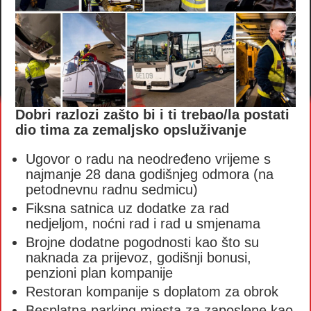
Dobri razlozi zašto bi i ti trebao/la postati
dio tima za zemaljsko opsluživanje
Ugovor o radu na neodređeno vrijeme s
najmanje 28 dana godišnjeg odmora (na
petodnevnu radnu sedmicu)
Fiksna satnica uz dodatke za rad
nedjeljom, noćni rad i rad u smjenama
Brojne dodatne pogodnosti kao što su
naknada za prijevoz, godišnji bonusi,
penzioni plan kompanije
Restoran kompanije s doplatom za obrok
Besplatna parking mjesta za zaposlene kao