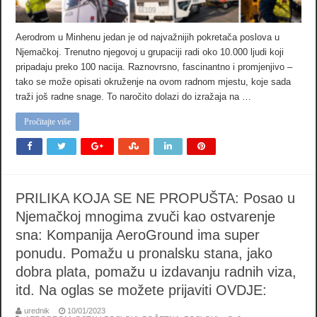
Aerodrom u Minhenu jedan je od najvažnijih pokretača poslova u
Njemačkoj. Trenutno njegovoj u grupaciji radi oko 10.000 ljudi koji
pripadaju preko 100 nacija. Raznovrsno, fascinantno i promjenjivo –
tako se može opisati okruženje na ovom radnom mjestu, koje sada
traži još radne snage. To naročito dolazi do izražaja na …
Pročitajte više
PRILIKA KOJA SE NE PROPUŠTA: Posao u
Njemačkoj mnogima zvuči kao ostvarenje
sna: Kompanija AeroGround ima super
ponudu. Pomažu u pronalsku stana, jako
dobra plata, pomažu u izdavanju radnih viza,
itd. Na oglas se možete prijaviti OVDJE:
urednik
10/01/2023