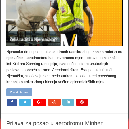
Njemačka će dopustiti ulazak stranih radnika zbog manjka radnika na
njemačkim aerodromima kao privremenu mjeru, objavio je njemački
list Bild am Sonntag u nedjelju, navodeći ministre unutrašnjih
poslova, saobraćaja i rada. Aerodromi širom Evrope, uključujući
Njemačku, suočavaju se s nedostatkom osoblja usred povećanog
kretanja putnika zbog ukidanja većine epidemioloških mjera …
Pročitajte više
Prijava za posao u aerodromu Minhen