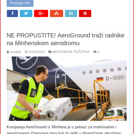
Pročitajte više
NE PROPUSTITE! AeroGround traži radnike
na Minhenskom aerodromu
urednik
21/03/2019
AERODROM
,
POČETNA
0
Kompanija AeroGround iz Minhena je u potrazi za motivisanim i
angažovanim članovima tima koji bi radili u dinamičnom okruženju