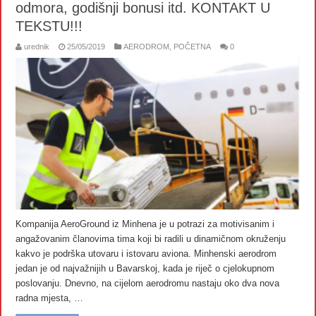
odmora, godišnji bonusi itd. KONTAKT U
TEKSTU!!!
urednik
25/05/2019
AERODROM
,
POČETNA
0
Kompanija AeroGround iz Minhena je u potrazi za motivisanim i
angažovanim članovima tima koji bi radili u dinamičnom okruženju
kakvo je podrška utovaru i istovaru aviona. Minhenski aerodrom
jedan je od najvažnijih u Bavarskoj, kada je riječ o cjelokupnom
poslovanju. Dnevno, na cijelom aerodromu nastaju oko dva nova
radna mjesta, …