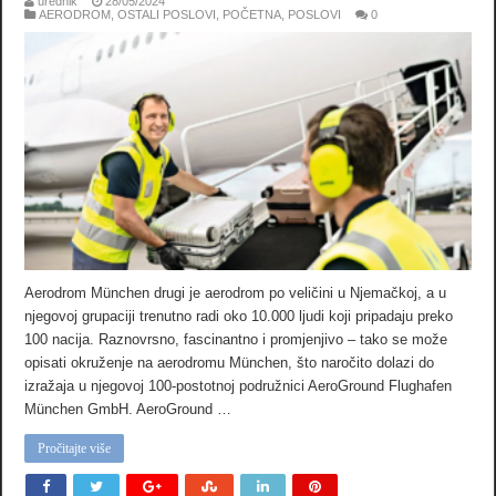
urednik
28/05/2024
AERODROM
,
OSTALI POSLOVI
,
POČETNA
,
POSLOVI
0
Aerodrom München drugi je aerodrom po veličini u Njemačkoj, a u
njegovoj grupaciji trenutno radi oko 10.000 ljudi koji pripadaju preko
100 nacija. Raznovrsno, fascinantno i promjenjivo – tako se može
opisati okruženje na aerodromu München, što naročito dolazi do
izražaja u njegovoj 100-postotnoj podružnici AeroGround Flughafen
München GmbH. AeroGround …
Pročitajte više