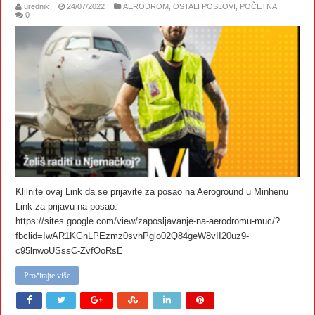
urednik
24/07/2022
AERODROM
,
OSTALI POSLOVI
,
POČETNA
0
Klilnite ovaj Link da se prijavite za posao na Aeroground u Minhenu
Link za prijavu na posao:
https://sites.google.com/view/zaposljavanje-na-aerodromu-muc/?
fbclid=IwAR1KGnLPEzmz0svhPglo02Q84geW8vII20uz9-
c95lnwoUSssC-ZvfOoRsE
Pročitajte više