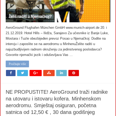
AeroGround Flughafen München GmbH www.munich-airport.de 20. i
21.12.2019. Hotel Hills – Ilidža, Sarajevo Za učesnike iz Banje Luke,
Mostara i Tuzle obezbijeđen prevoz Posao u Njemačkoj: Dođite na
intervju i zaposlite se na aerodromu u MinhenuŽelite raditi u
najuzbudljivijem radnom okruženju za jedinstvenog poslodavca?
Govorite njemački jezik i oduševljava Vas …
Pročitajte više
NE PROPUSTITE! AeroGround traži radnike
na utovaru i istovaru kofera. Minhenskom
aerodromu. Smještaj osiguran, početna
satnica od 12,50 € , 30 dana godišnjeg