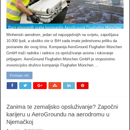
Minhenski aerodrom, jedan od najuspješnijih na svijetu, zapošljava
10.000 ljudi, a ukoliko ste iz BiH sada imate jedinstvenu priliku da
postanete dio ovog tima. Kompanija AeroGround Flughafen München
GmbH traži radnike i radnice za opsluživanje aviona i rukovanje
prtljagom. AeroGround Flughafen München GmbH je stopostotno
investicijsko društvo kompanije Flughafen München …
Pročitajte više
Zanima te zemaljsko opsluživanje? Započni
karijeru u AeroGroundu na aerodromu u
Njemačkoj