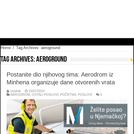
Home
/
Tag Archives: aeroground
Tag Archives:
aeroground
Postanite dio njihovog tima: Aerodrom iz
Minhena organizuje dane otvorenih vrata
urednik
15/07/2024
AERODROM
,
OSTALI POSLOVI
,
POČETNA
,
POSLOVI
0