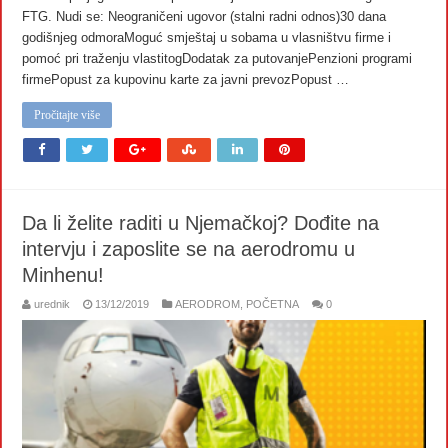
FTG. Nudi se: Neograničeni ugovor (stalni radni odnos)30 dana
godišnjeg odmoraMoguć smještaj u sobama u vlasništvu firme i
pomoć pri traženju vlastitogDodatak za putovanjePenzioni programi
firmePopust za kupovinu karte za javni prevozPopust …
Pročitajte više
Da li želite raditi u Njemačkoj? Dođite na
intervju i zaposlite se na aerodromu u
Minhenu!
urednik
13/12/2019
AERODROM
,
POČETNA
0