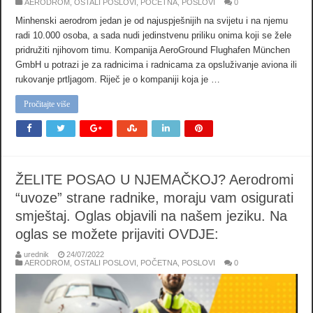
AERODROM
,
OSTALI POSLOVI
,
POČETNA
,
POSLOVI
0
Minhenski aerodrom jedan je od najuspješnijih na svijetu i na njemu
radi 10.000 osoba, a sada nudi jedinstvenu priliku onima koji se žele
pridružiti njihovom timu. Kompanija AeroGround Flughafen München
GmbH u potrazi je za radnicima i radnicama za opsluživanje aviona ili
rukovanje prtljagom. Riječ je o kompaniji koja je …
Pročitajte više
ŽELITE POSAO U NJEMAČKOJ? Aerodromi
“uvoze” strane radnike, moraju vam osigurati
smještaj. Oglas objavili na našem jeziku. Na
oglas se možete prijaviti OVDJE:
urednik
24/07/2022
AERODROM
,
OSTALI POSLOVI
,
POČETNA
,
POSLOVI
0