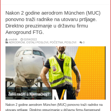
Nakon 2 godine aerodrom München (MUC)
ponovno traži radnike na utovaru prtljage.
Direktno preuzimanje u državnu firmu
Aeroground FTG.
urednik
02/04/2022
AERODROM
,
OSTALI POSLOVI
,
POČETNA
,
POSLOVI
0
Nakon 2 godine aerodrom München (MUC) ponovno traži radnike na
utovaru prtljage. Direktno preuzimanje u državnu firmu Aeroground