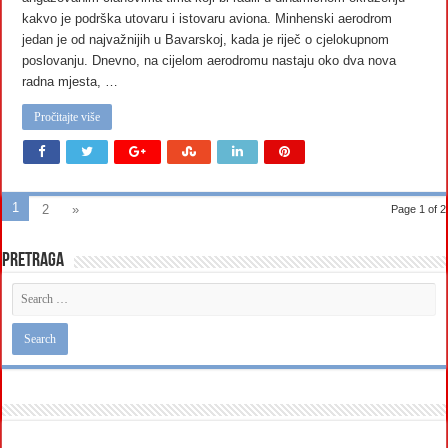
kakvo je podrška utovaru i istovaru aviona. Minhenski aerodrom
jedan je od najvažnijih u Bavarskoj, kada je riječ o cjelokupnom
poslovanju. Dnevno, na cijelom aerodromu nastaju oko dva nova
radna mjesta, …
Pročitajte više
1
2
»
Page 1 of 2
Pretraga