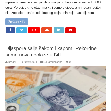
mjesečno ima više socijalnih primanja u ukupnom iznosu od 6.000
eura. Porodicu čine otac, majka i osmoro djece, a niti jedan roditelj
nije zaposlen. Inače, od ukupnog broja onih koji u austrijskom …
Pročitajte više
Dijaspora šalje šakom i kapom: Rekordne
sume novca dolaze u BiH
urednik
30/07/2024
Nekategorisano
0