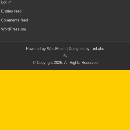
Log in
Entries feed
Comments feed
WordPress.org
Powered by
WordPress
| Designed by
TieLabs
© Copyright 2026, All Rights Reserved