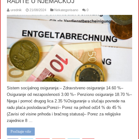
RADITE U NJEMAČKOJ
urednik
21/08/2024
Nekategorisano
0
Sistem socijalnog osiguranja:– Zdravstveno osiguranje 14.60 %–
Osiguranje od nezaposlenosti 3.00 %– Penziono osiguranje 18.70 %–
Njega i pomoć drugog lica 2.35 %Osiguranje u slučaju povrede na
radu plaća poslodavacPorezi– Porez na prihod od14 % do 45 %
(Zavisi od visine prihoda i bračnog statusa)– Porez za religijske
zajednice 8 …
Pročitajte više