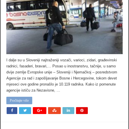
I dalje su u Sloveniji najtraženiji vozači, varioci, zidari, građevinski
radnici, fasaderi, bravari,… Posao u inostranstvu, tačnije, u samo
dvije zemlje Evropske unije – Sloveniji i Njemačkoj – posredstvom
Agencije za rad i zapošljavanje Bosne i Hercegovine, tokom devet
mjeseci ove godine pronašlo je 10.119 radnika. Kako iz pomenute
agencije ističu za Nezavisne, …
Pročitajte više