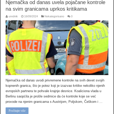
Njemačka od danas uvela pojačane kontrole
na svim granicama uprkos kritikama
urednik
16/09/2024
Nekategorisano
0
Njemačka od danas uvodi privremene kontrole na svih devet svojih
kopnenih granica, što je potez koji je izazvao kritike nekoliko njenih
evropskih partnera te pohvale krajnje desnice. Koaliciona vlada u
Berlinu saopćila je prošle sedmice da će kontrole koje se već
provode na njenim granicama s Austrijom, Poljskom, Češkom i …
Pročitajte više