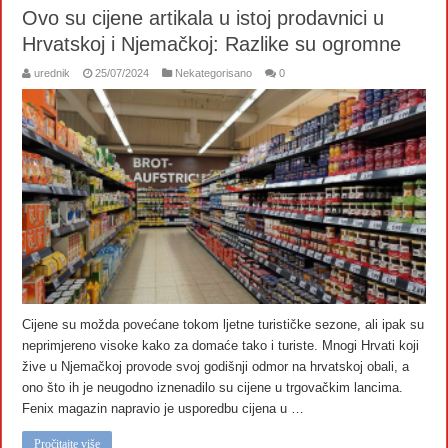
Ovo su cijene artikala u istoj prodavnici u
Hrvatskoj i Njemačkoj: Razlike su ogromne
urednik
25/07/2024
Nekategorisano
0
Cijene su možda povećane tokom ljetne turističke sezone, ali ipak su
neprimjereno visoke kako za domaće tako i turiste. Mnogi Hrvati koji
žive u Njemačkoj provode svoj godišnji odmor na hrvatskoj obali, a
ono što ih je neugodno iznenadilo su cijene u trgovačkim lancima.
Fenix magazin napravio je usporedbu cijena u …
Pročitajte više