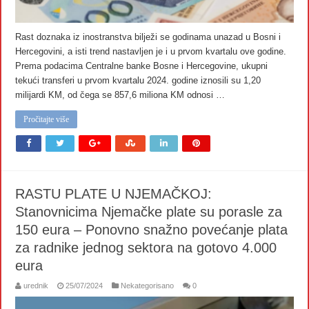
Rast doznaka iz inostranstva bilježi se godinama unazad u Bosni i
Hercegovini, a isti trend nastavljen je i u prvom kvartalu ove godine.
Prema podacima Centralne banke Bosne i Hercegovine, ukupni
tekući transferi u prvom kvartalu 2024. godine iznosili su 1,20
milijardi KM, od čega se 857,6 miliona KM odnosi …
Pročitajte više
RASTU PLATE U NJEMAČKOJ:
Stanovnicima Njemačke plate su porasle za
150 eura – Ponovno snažno povećanje plata
za radnike jednog sektora na gotovo 4.000
eura
urednik
25/07/2024
Nekategorisano
0