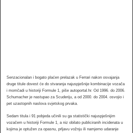
Senzacionalan i bogato plaćen prelazak u Ferrari nakon osvajanja
druge titule dovest će do stvaranja najuspješnije kombinacije vozača
i momčadi u historiji Formule 1, piše autoportal.hr. Od 1996. do 2006.
Schumacher je nastupao za Scuderiju, a od 2000. do 2004. osvojio i
pet uzastopnih naslova svjetskog prvaka.
Sedam titula i 91 pobjeda učinili su ga statistički najuspješnijim
vozačem u historiji Formule 1, a niz obilato publiciranih incidenata u
kojima je optužen za opasnu, prljavu vožnju ili namjerno udaranje