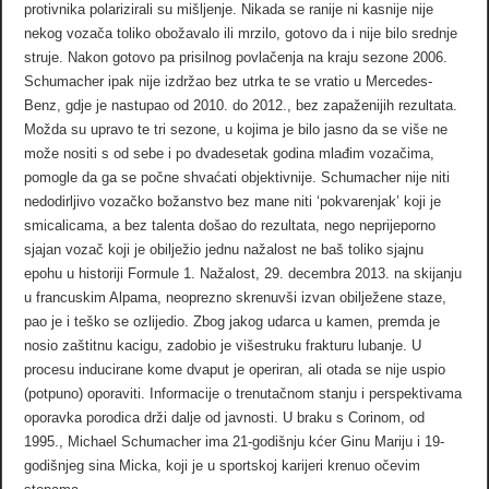
protivnika polarizirali su mišljenje. Nikada se ranije ni kasnije nije
nekog vozača toliko obožavalo ili mrzilo, gotovo da i nije bilo srednje
struje. Nakon gotovo pa prisilnog povlačenja na kraju sezone 2006.
Schumacher ipak nije izdržao bez utrka te se vratio u Mercedes-
Benz, gdje je nastupao od 2010. do 2012., bez zapaženijih rezultata.
Možda su upravo te tri sezone, u kojima je bilo jasno da se više ne
može nositi s od sebe i po dvadesetak godina mlađim vozačima,
pomogle da ga se počne shvaćati objektivnije. Schumacher nije niti
nedodirljivo vozačko božanstvo bez mane niti ‘pokvarenjak’ koji je
smicalicama, a bez talenta došao do rezultata, nego neprijeporno
sjajan vozač koji je obilježio jednu nažalost ne baš toliko sjajnu
epohu u historiji Formule 1. Nažalost, 29. decembra 2013. na skijanju
u francuskim Alpama, neoprezno skrenuvši izvan obilježene staze,
pao je i teško se ozlijedio. Zbog jakog udarca u kamen, premda je
nosio zaštitnu kacigu, zadobio je višestruku frakturu lubanje. U
procesu inducirane kome dvaput je operiran, ali otada se nije uspio
(potpuno) oporaviti. Informacije o trenutačnom stanju i perspektivama
oporavka porodica drži dalje od javnosti. U braku s Corinom, od
1995., Michael Schumacher ima 21-godišnju kćer Ginu Mariju i 19-
godišnjeg sina Micka, koji je u sportskoj karijeri krenuo očevim