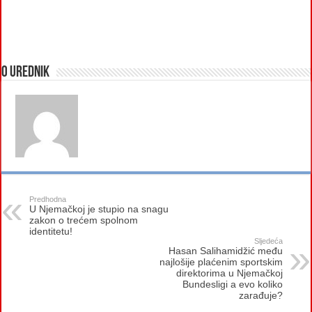
O urednik
Predhodna
U Njemačkoj je stupio na snagu
zakon o trećem spolnom
identitetu!
Sljedeća
Hasan Salihamidžić među
najlošije plaćenim sportskim
direktorima u Njemačkoj
Bundesligi a evo koliko
zarađuje?